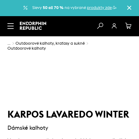
Slevy
50 až 70 %
na vybrané
produkty zde
.🥳
…
Outdoorové kalhoty, kraťasy a sukně
Outdoorové kalhoty
KARPOS LAVAREDO WINTER
Dámské kalhoty