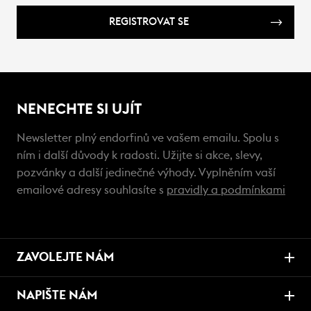
REGISTROVAT SE
NENECHTE SI UJÍT
Newsletter plný endorfinů ve vašem emailu. Spolu s
ním i další důvody k radosti. Užijte si akce, slevy,
pozvánky a další jedinečné výhody. Vyplněním vaší
emailové adresy souhlasíte s
pravidly a podmínkami
ZAVOLEJTE NÁM
NAPIŠTE NÁM