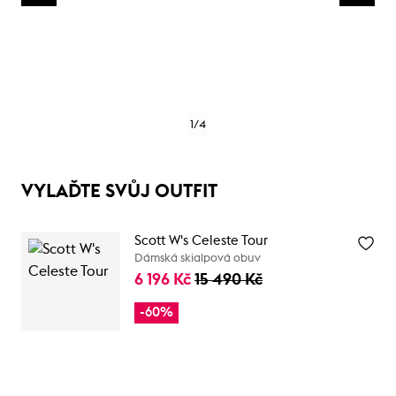
1
/
4
VYLAĎTE SVŮJ OUTFIT
Scott W's Celeste Tour
Dámská skialpová obuv
6 196 Kč
15 490 Kč
-60%