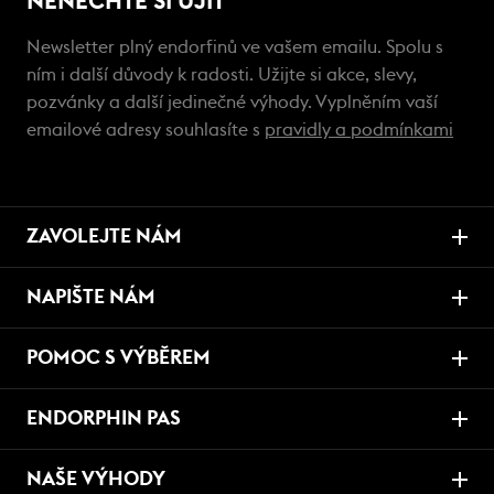
NENECHTE SI UJÍT
Newsletter plný endorfinů ve vašem emailu. Spolu s
ním i další důvody k radosti. Užijte si akce, slevy,
pozvánky a další jedinečné výhody. Vyplněním vaší
emailové adresy souhlasíte s
pravidly a podmínkami
ZAVOLEJTE NÁM
NAPIŠTE NÁM
POMOC S VÝBĚREM
ENDORPHIN PAS
NAŠE VÝHODY