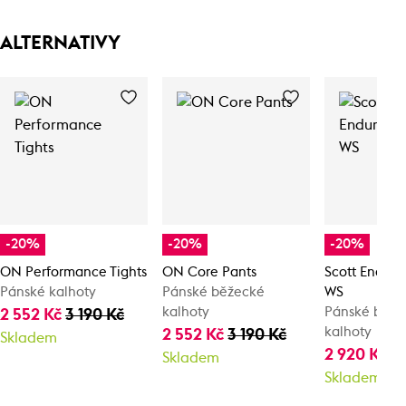
ALTERNATIVY
-20%
-20%
-20%
ON Performance Tights
ON Core Pants
Scott Endur
Pánské kalhoty
Pánské běžecké
WS
kalhoty
Pánské běže
2 552 Kč
3 190 Kč
kalhoty
2 552 Kč
3 190 Kč
Skladem
2 920 Kč
3
Skladem
Skladem