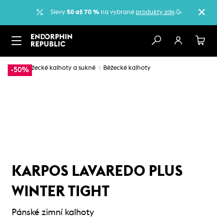
Slevy
50 až 70 %
na vybrané
produkty zde
.🥳
…
Běžecké kalhoty a sukně
Běžecké kalhoty
-50%
KARPOS LAVAREDO PLUS
WINTER TIGHT
Pánské zimní kalhoty