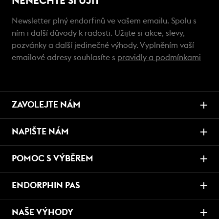
NENECHTE SI UJÍT
Newsletter plný endorfinů ve vašem emailu. Spolu s
ním i další důvody k radosti. Užijte si akce, slevy,
pozvánky a další jedinečné výhody. Vyplněním vaší
emailové adresy souhlasíte s
pravidly a podmínkami
ZAVOLEJTE NÁM
NAPIŠTE NÁM
POMOC S VÝBĚREM
ENDORPHIN PAS
NAŠE VÝHODY