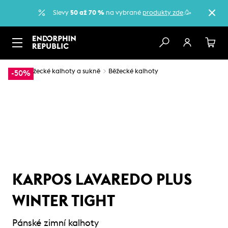
Slevy
50 až 70 %
na vybrané
produkty zde
.🥳
…
Běžecké kalhoty a sukně
Běžecké kalhoty
-50%
KARPOS LAVAREDO PLUS
WINTER TIGHT
Pánské zimní kalhoty