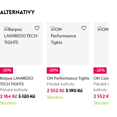
ALTERNATIVY
-30%
-20%
-20%
Karpos LAVAREDO
ON Performance Tights
ON Core Pan
TECH TIGHTS
Pánské kalhoty
Pánské běže
Pánské kalhoty
kalhoty
2 552 Kč
3 190 Kč
2 184 Kč
3 120 Kč
2 552 Kč
3 
Skladem
Skladem
Skladem