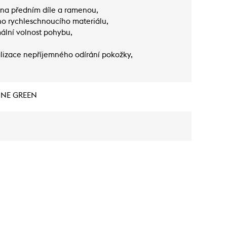
g na předním díle a ramenou,
o rychleschnoucího materiálu,
ální volnost pohybu,
alizace nepříjemného odírání pokožky,
INE GREEN