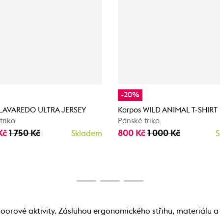
-20%
 LAVAREDO ULTRA JERSEY
Karpos WILD ANIMAL T-SHIRT
triko
Pánské triko
Kč
1 750 Kč
800 Kč
1 000 Kč
Skladem
S
tdoorové aktivity. Zásluhou ergonomického střihu, materiálu 