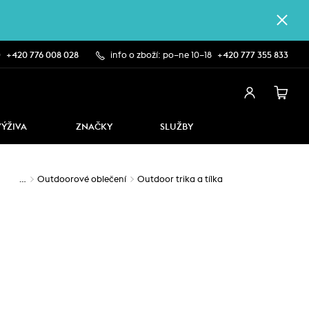
0
+420 776 008 028
info o zboží: po–ne 10–18
+420 777 355 833
VÝŽIVA
ZNAČKY
SLUŽBY
…
Outdoorové oblečení
Outdoor trika a tílka