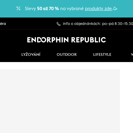
Slevy
50 až 70 %
na vybrané
produkty zde
.🥳
iéra
info o objednávkách: po–pá 8:30–15:3
LYŽOVÁNÍ
OUTDOOR
LIFESTYLE