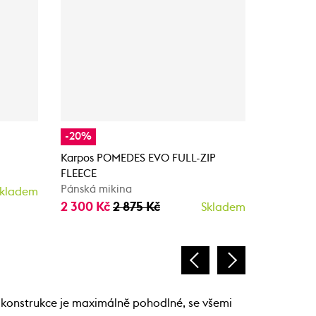
-20%
-20%
Karpos POMEDES EVO FULL-ZIP
Karpos A
FLEECE
HOODIE
Pánská mikina
Pánská m
kladem
2 300 Kč
2 875 Kč
2 700 K
Skladem
a konstrukce je maximálně pohodlné, se všemi