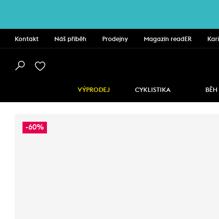
Kontakt
Náš příběh
Prodejny
Magazín readER
Kar
VÝPRODEJ
CYKLISTIKA
BĚH
-60%