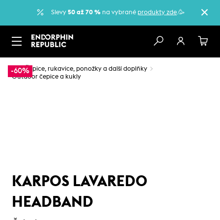
Slevy
50 až 70 %
na vybrané
produkty zde
.🥳
…
Čepice, rukavice, ponožky a další doplňky
-60%
Outdoor čepice a kukly
KARPOS LAVAREDO
HEADBAND