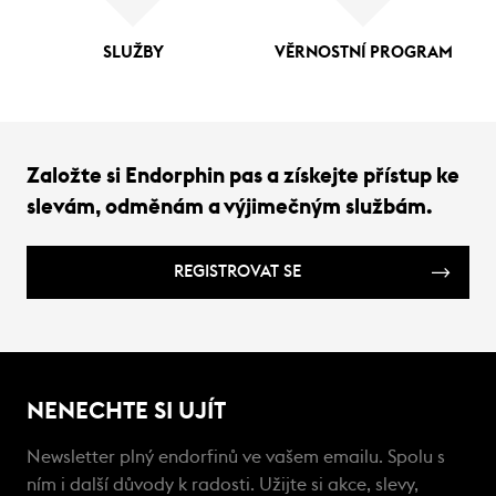
SLUŽBY
VĚRNOSTNÍ PROGRAM
Založte si Endorphin pas a získejte přístup ke
slevám, odměnám a výjimečným službám.
REGISTROVAT SE
NENECHTE SI UJÍT
Newsletter plný endorfinů ve vašem emailu. Spolu s
ním i další důvody k radosti. Užijte si akce, slevy,