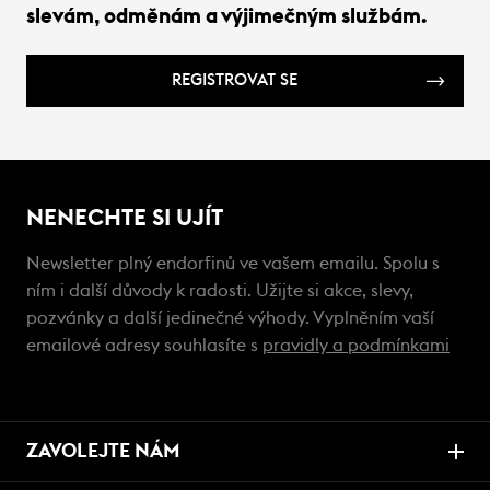
slevám, odměnám a výjimečným službám.
REGISTROVAT SE
NENECHTE SI UJÍT
Newsletter plný endorfinů ve vašem emailu. Spolu s
ním i další důvody k radosti. Užijte si akce, slevy,
pozvánky a další jedinečné výhody. Vyplněním vaší
emailové adresy souhlasíte s
pravidly a podmínkami
ZAVOLEJTE NÁM