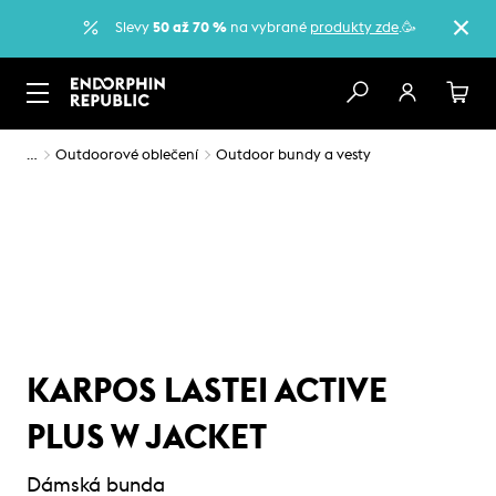
Slevy
50 až 70 %
na vybrané
produkty zde
.🥳
…
Outdoorové oblečení
Outdoor bundy a vesty
KARPOS LASTEI ACTIVE
PLUS W JACKET
Dámská bunda