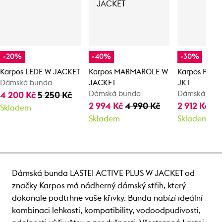
-20%
-40%
-30%
Karpos LEDE W JACKET
Karpos MARMAROLE W
Karpos PARE
Dámská bunda
JACKET
JKT
Dámská bunda
Dámská bun
4 200 Kč
5 250 Kč
2 994 Kč
4 990 Kč
2 912 Kč
4 
Skladem
Skladem
Skladem
Dámská bunda LASTEI ACTIVE PLUS W JACKET od
značky Karpos má nádherný dámský střih, který
dokonale podtrhne vaše křivky. Bunda nabízí ideální
kombinaci lehkosti, kompatibility, vodoodpudivosti,