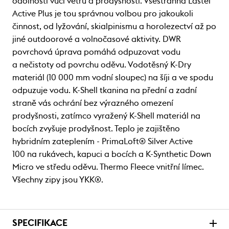
odolnosti vůči větru a prodyšnosti. Všestranná Lastei
Active Plus je tou správnou volbou pro jakoukoli
činnost, od lyžování, skialpinismu a horolezectví až po
jiné outdoorové a volnočasové aktivity. DWR
povrchová úprava pomáhá odpuzovat vodu
a nečistoty od povrchu oděvu. Vodotěsný K-Dry
materiál (10 000 mm vodní sloupec) na šíji a ve spodu
odpuzuje vodu. K-Shell tkanina na přední a zadní
straně vás ochrání bez výrazného omezení
prodyšnosti, zatímco vyražený K-Shell materiál na
bocích zvyšuje prodyšnost. Teplo je zajištěno
hybridním zateplením - PrimaLoft® Silver Active
100 na rukávech, kapuci a bocích a K-Synthetic Down
Micro ve středu oděvu. Thermo Fleece vnitřní límec.
Všechny zipy jsou YKK®.
SPECIFIKACE