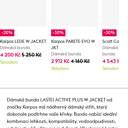
-20%
-30%
-30%
Karpos LEDE W JACKET
Karpos PARETE EVO W
Scott Commu
Dámská bunda
JKT
Dámská cykli
Dámská bunda
bunda
4 200 Kč
5 250 Kč
2 912 Kč
4 160 Kč
4 543 Kč
6
Skladem
Skladem
Skladem
Dámská bunda LASTEI ACTIVE PLUS W JACKET od
značky Karpos má nádherný dámský střih, který
dokonale podtrhne vaše křivky. Bunda nabízí ideální
kombinaci lehkosti, kompatibility, vodoodpudivosti,