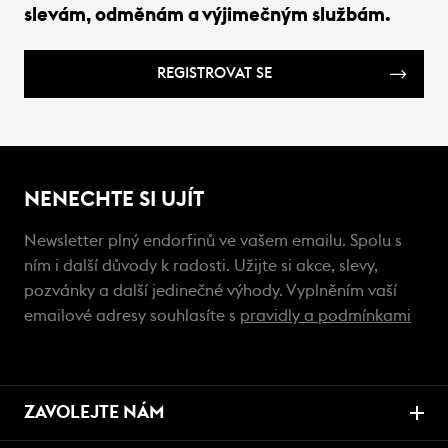
slevám, odměnám a výjimečným službám.
REGISTROVAT SE
NENECHTE SI UJÍT
Newsletter plný endorfinů ve vašem emailu. Spolu s
ním i další důvody k radosti. Užijte si akce, slevy,
pozvánky a další jedinečné výhody. Vyplněním vaší
emailové adresy souhlasíte s
pravidly a podmínkami
ZAVOLEJTE NÁM