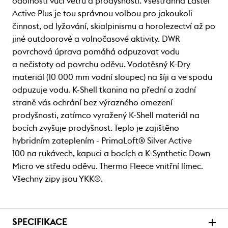
odolnosti vůči větru a prodyšnosti. Všestranná Lastei
Active Plus je tou správnou volbou pro jakoukoli
činnost, od lyžování, skialpinismu a horolezectví až po
jiné outdoorové a volnočasové aktivity. DWR
povrchová úprava pomáhá odpuzovat vodu
a nečistoty od povrchu oděvu. Vodotěsný K-Dry
materiál (10 000 mm vodní sloupec) na šíji a ve spodu
odpuzuje vodu. K-Shell tkanina na přední a zadní
straně vás ochrání bez výrazného omezení
prodyšnosti, zatímco vyražený K-Shell materiál na
bocích zvyšuje prodyšnost. Teplo je zajištěno
hybridním zateplením - PrimaLoft® Silver Active
100 na rukávech, kapuci a bocích a K-Synthetic Down
Micro ve středu oděvu. Thermo Fleece vnitřní límec.
Všechny zipy jsou YKK®.
SPECIFIKACE