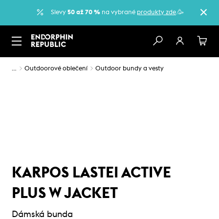
Slevy
50 až 70 %
na vybrané
produkty zde
.🥳
…
Outdoorové oblečení
Outdoor bundy a vesty
KARPOS LASTEI ACTIVE
PLUS W JACKET
Dámská bunda