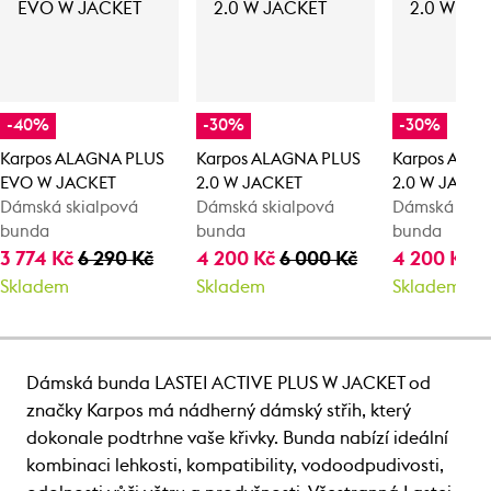
-40%
-30%
-30%
Karpos ALAGNA PLUS
Karpos ALAGNA PLUS
Karpos ALA
EVO W JACKET
2.0 W JACKET
2.0 W JACKE
Dámská skialpová
Dámská skialpová
Dámská skia
bunda
bunda
bunda
3 774 Kč
6 290 Kč
4 200 Kč
6 000 Kč
4 200 Kč
6
Skladem
Skladem
Skladem
Dámská bunda LASTEI ACTIVE PLUS W JACKET od
značky Karpos má nádherný dámský střih, který
dokonale podtrhne vaše křivky. Bunda nabízí ideální
kombinaci lehkosti, kompatibility, vodoodpudivosti,