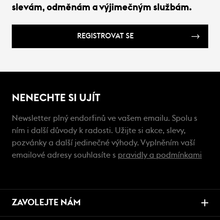
slevám, odměnám a výjimečným službám.
REGISTROVAT SE
NENECHTE SI UJÍT
Newsletter plný endorfinů ve vašem emailu. Spolu s
ním i další důvody k radosti. Užijte si akce, slevy,
pozvánky a další jedinečné výhody. Vyplněním vaší
emailové adresy souhlasíte s
pravidly a podmínkami
ZAVOLEJTE NÁM