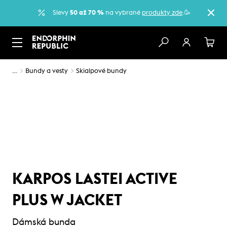
Slevy
50 až 70 %
na vybrané
produkty zde
.🥳
…
Bundy a vesty
Skialpové bundy
KARPOS LASTEI ACTIVE
PLUS W JACKET
Dámská bunda