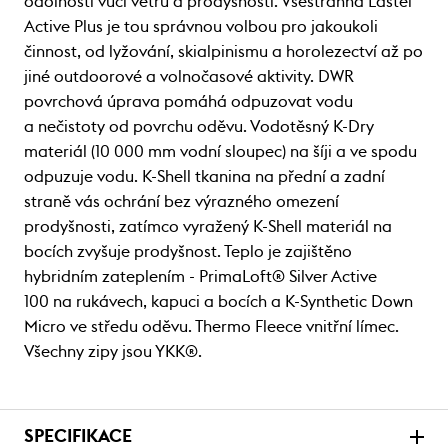
odolnosti vůči větru a prodyšnosti. Všestranná Lastei
Active Plus je tou správnou volbou pro jakoukoli
činnost, od lyžování, skialpinismu a horolezectví až po
jiné outdoorové a volnočasové aktivity. DWR
povrchová úprava pomáhá odpuzovat vodu
a nečistoty od povrchu oděvu. Vodotěsný K-Dry
materiál (10 000 mm vodní sloupec) na šíji a ve spodu
odpuzuje vodu. K-Shell tkanina na přední a zadní
straně vás ochrání bez výrazného omezení
prodyšnosti, zatímco vyražený K-Shell materiál na
bocích zvyšuje prodyšnost. Teplo je zajištěno
hybridním zateplením - PrimaLoft® Silver Active
100 na rukávech, kapuci a bocích a K-Synthetic Down
Micro ve středu oděvu. Thermo Fleece vnitřní límec.
Všechny zipy jsou YKK®.
SPECIFIKACE