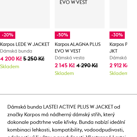
-20%
-50%
-30%
Karpos LEDE W JACKET
Karpos ALAGNA PLUS
Karpos PARE
Dámská bunda
EVO W VEST
JKT
Dámská vesta
Dámská bun
4 200 Kč
5 250 Kč
2 145 Kč
4 290 Kč
2 912 Kč
4 
Skladem
Skladem
Skladem
Dámská bunda LASTEI ACTIVE PLUS W JACKET od
značky Karpos má nádherný dámský střih, který
dokonale podtrhne vaše křivky. Bunda nabízí ideální
kombinaci lehkosti, kompatibility, vodoodpudivosti,