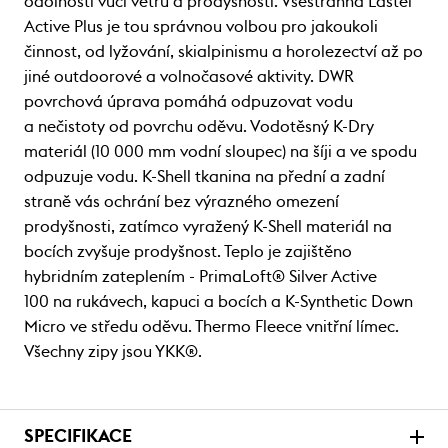
odolnosti vůči větru a prodyšnosti. Všestranná Lastei
Active Plus je tou správnou volbou pro jakoukoli
činnost, od lyžování, skialpinismu a horolezectví až po
jiné outdoorové a volnočasové aktivity. DWR
povrchová úprava pomáhá odpuzovat vodu
a nečistoty od povrchu oděvu. Vodotěsný K-Dry
materiál (10 000 mm vodní sloupec) na šíji a ve spodu
odpuzuje vodu. K-Shell tkanina na přední a zadní
straně vás ochrání bez výrazného omezení
prodyšnosti, zatímco vyražený K-Shell materiál na
bocích zvyšuje prodyšnost. Teplo je zajištěno
hybridním zateplením - PrimaLoft® Silver Active
100 na rukávech, kapuci a bocích a K-Synthetic Down
Micro ve středu oděvu. Thermo Fleece vnitřní límec.
Všechny zipy jsou YKK®.
SPECIFIKACE