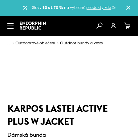
Slevy
50 až 70 %
na vybrané
produkty zde
.🥳
…
Outdoorové oblečení
Outdoor bundy a vesty
KARPOS LASTEI ACTIVE
PLUS W JACKET
Dámská bunda