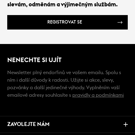
slevám, odměnám a výjimečným službám.
REGISTROVAT SE
NENECHTE SI UJÍT
Newsletter plný endorfinů ve vašem emailu. Spolu s
ním i další důvody k radosti. Užijte si akce, slevy,
pozvánky a další jedinečné výhody. Vyplněním vaší
emailové adresy souhlasíte s
pravidly a podmínkami
ZAVOLEJTE NÁM