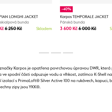
-40%
 PIAN LONGHI JACKET
Karpos TEMPORALE JACKET
skialpová bunda
Pánská bunda
 Kč
6 250 Kč
3 600 Kč
6 000 Kč
Skladem
S
značky Karpos je opatřena povrchovou úpravou DWR, která 
 a ve spodní části odpuzuje vodu a vlhkost, zatímco K-Shell n
í izolací s PrimaLoft® Silver Active 100 na rukávech, kapuci,
šechny zipy jsou YKK®.