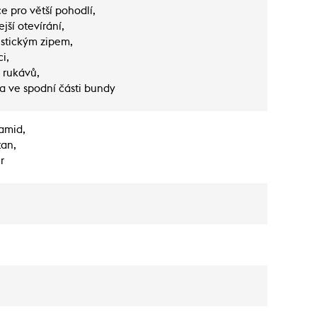
e pro větší pohodlí,
jší otevírání,
istickým zipem,
i,
 rukávů,
a ve spodní části bundy
yamid,
tan,
r