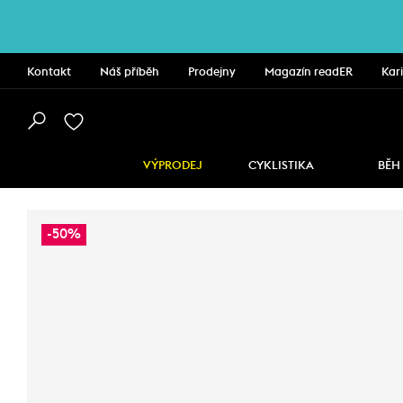
Kontakt
Náš příběh
Prodejny
Magazín readER
Kar
VÝPRODEJ
CYKLISTIKA
BĚH
-50%