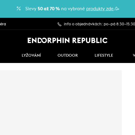
Slevy
50 až 70 %
na vybrané
produkty zde
.🥳
iéra
info o objednávkách: po–pá 8:30–15:3
LYŽOVÁNÍ
OUTDOOR
LIFESTYLE