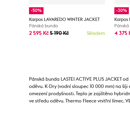
-50%
-30%
Karpos LAVAREDO WINTER JACKET
Karpos
Pánská bunda
Pánská 
2 595 Kč
5 190 Kč
4 375
Skladem
Pánská bunda LASTEI ACTIVE PLUS JACKET od 
oděvu. K-Dry (vodní sloupec 10 000 mm) na šíji
omezení prodyšnosti. Teplo je zajištěno hybridn
ve středu oděvu. Thermo Fleece vnitřní límec. V