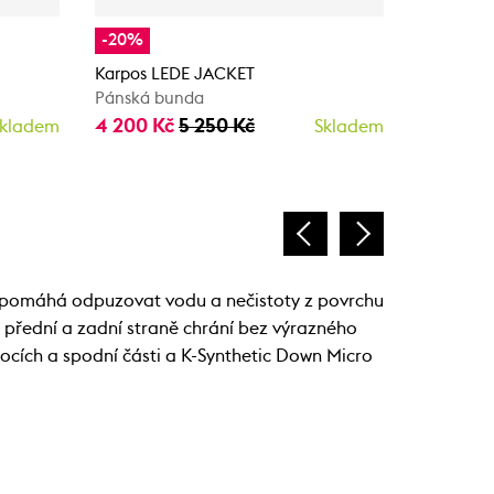
-20%
-30%
Karpos LEDE JACKET
Karpos A
Pánská bunda
Pánská v
4 200 Kč
5 250 Kč
2 975 K
kladem
Skladem
pomáhá odpuzovat vodu a nečistoty z povrchu
a přední a zadní straně chrání bez výrazného
 bocích a spodní části a K-Synthetic Down Micro