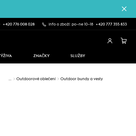
0
+420 776 008 028
info o zboží: po–ne 10–18
+420 777 355 833
VÝŽIVA
ZNAČKY
SLUŽBY
…
Outdoorové oblečení
Outdoor bundy a vesty