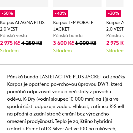
-30%
-40%
-30%
Karpos ALAGNA PLUS
Karpos TEMPORALE
Karpos ALA
2.0 VEST
JACKET
2.0 VEST
Pánská vesta
Pánská bunda
Pánská vest
2 975 Kč
4 250 Kč
3 600 Kč
6 000 Kč
2 975 Kč
4 
Skladem
Skladem
Skladem
Pánská bunda LASTEI ACTIVE PLUS JACKET od značky
Karpos je opatřena povrchovou úpravou DWR, která
pomáhá odpuzovat vodu a nečistoty z povrchu
oděvu. K-Dry (vodní sloupec 10 000 mm) na šíji a ve
spodní části odpuzuje vodu a vlhkost, zatímco K-Shell
na přední a zadní straně chrání bez výrazného
omezení prodyšnosti. Teplo je zajištěno hybridní
izolací s PrimaLoft® Silver Active 100 na rukávech,