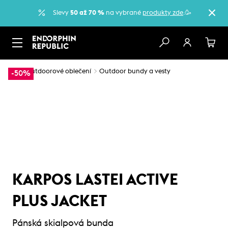
Slevy
50 až 70 %
na vybrané
produkty zde
.🥳
…
Outdoorové oblečení
Outdoor bundy a vesty
-50%
KARPOS LASTEI ACTIVE
PLUS JACKET
Pánská skialpová bunda