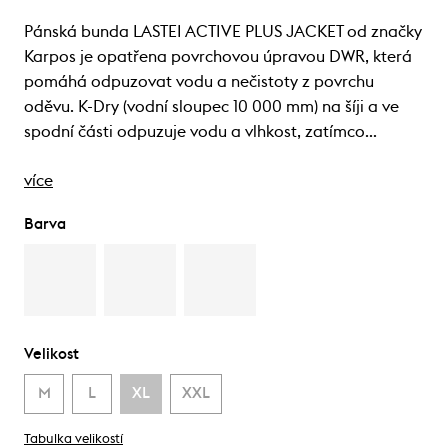
Pánská bunda LASTEI ACTIVE PLUS JACKET od značky
Karpos je opatřena povrchovou úpravou DWR, která
pomáhá odpuzovat vodu a nečistoty z povrchu
oděvu. K-Dry (vodní sloupec 10 000 mm) na šíji a ve
spodní části odpuzuje vodu a vlhkost, zatímco…
více
Barva
Velikost
M
L
XL
XXL
Tabulka velikostí