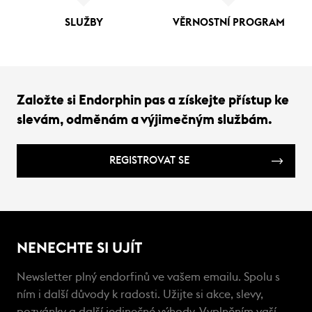
SLUŽBY
VĚRNOSTNÍ PROGRAM
Založte si Endorphin pas a získejte přístup ke
slevám, odměnám a výjimečným službám.
REGISTROVAT SE
NENECHTE SI UJÍT
Newsletter plný endorfinů ve vašem emailu. Spolu s
ním i další důvody k radosti. Užijte si akce, slevy,