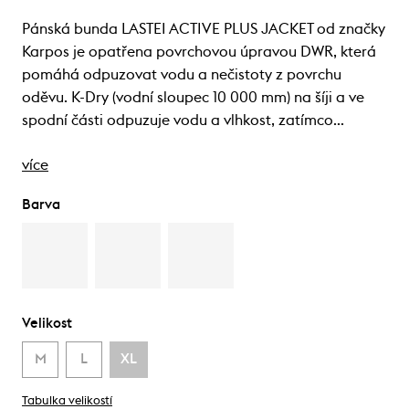
Pánská bunda LASTEI ACTIVE PLUS JACKET od značky
Karpos je opatřena povrchovou úpravou DWR, která
pomáhá odpuzovat vodu a nečistoty z povrchu
oděvu. K-Dry (vodní sloupec 10 000 mm) na šíji a ve
spodní části odpuzuje vodu a vlhkost, zatímco…
více
Barva
Velikost
M
L
XL
Tabulka velikostí