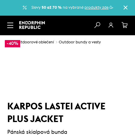
Slevy
50 až 70 %
na vybrané
produkty zde
.🥳
…
Outdoorové oblečení
Outdoor bundy a vesty
-40%
KARPOS LASTEI ACTIVE
PLUS JACKET
Pánská skialpová bunda