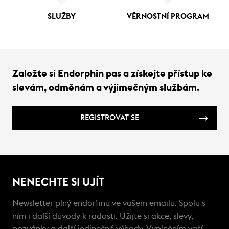
SLUŽBY
VĚRNOSTNÍ PROGRAM
Založte si Endorphin pas a získejte přístup ke
slevám, odměnám a výjimečným službám.
REGISTROVAT SE
NENECHTE SI UJÍT
Newsletter plný endorfinů ve vašem emailu. Spolu s
ním i další důvody k radosti. Užijte si akce, slevy,