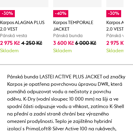
-30%
-40%
-30%
Karpos ALAGNA PLUS
Karpos TEMPORALE
Karpos ALA
2.0 VEST
JACKET
2.0 VEST
Pánská vesta
Pánská bunda
Pánská vest
2 975 Kč
4 250 Kč
3 600 Kč
6 000 Kč
2 975 Kč
4 
Skladem
Skladem
Skladem
Pánská bunda LASTEI ACTIVE PLUS JACKET od značky
Karpos je opatřena povrchovou úpravou DWR, která
pomáhá odpuzovat vodu a nečistoty z povrchu
oděvu. K-Dry (vodní sloupec 10 000 mm) na šíji a ve
spodní části odpuzuje vodu a vlhkost, zatímco K-Shell
na přední a zadní straně chrání bez výrazného
omezení prodyšnosti. Teplo je zajištěno hybridní
izolací s PrimaLoft® Silver Active 100 na rukávech,