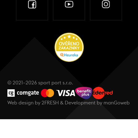
© 2021–2026 sport port s.r.o.
Web design by
2FRESH
& Development by
manGoweb