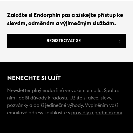
Založte si Endorphin pas a získejte přístup ke
slevám, odměnám a výjimečným službám.
REGISTROVAT SE
NENECHTE SI UJÍT
Newsletter plný endorfinů ve vašem emailu. Spolu s
ním i další důvody k radosti. Užijte si akce, slevy,
pozvánky a další jedinečné výhody. Vyplněním vaší
emailové adresy souhlasíte s
pravidly a podmínkami