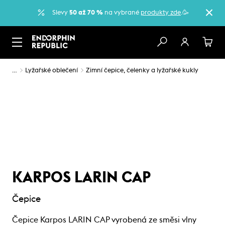
Slevy
50 až 70 %
na vybrané
produkty zde
.🥳
…
Lyžařské oblečení
Zimní čepice, čelenky a lyžařské kukly
KARPOS LARIN CAP
Čepice
Čepice Karpos LARIN CAP vyrobená ze směsi vlny