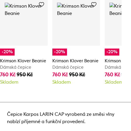
-20%
-20%
-20%
Krimson Klover Beanie
Krimson Klover Beanie
Krimson Klo
Dámská čepice
Dámská čepice
Dámská čep
760 Kč
950 Kč
760 Kč
950 Kč
760 Kč
950
Skladem
Skladem
Skladem
Čepice Karpos LARIN CAP vyrobená ze směsi vlny
nabízí příjemné a funkční provedení.