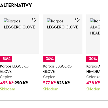
ALTERNATIVY
-50%
-30%
-30%
Karpos LEGGERO
Karpos LEGGERO
Karpos ALA
GLOVE
GLOVE
HEADBAND
Čepice
Čepice
Čelenka
495 Kč
990 Kč
577 Kč
825 Kč
438 Kč
625
Skladem
Skladem
Skladem