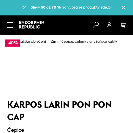
Slevy
50 až 70 %
na vybrané
produkty zde
.🥳
…
Lyžařské oblečení
Zimní čepice, čelenky a lyžařské kukly
-40%
KARPOS LARIN PON PON
CAP
Čepice