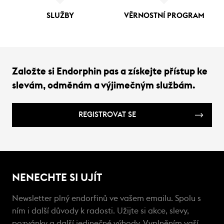
SLUŽBY
VĚRNOSTNÍ PROGRAM
Založte si Endorphin pas a získejte přístup ke
slevám, odměnám a výjimečným službám.
REGISTROVAT SE
NENECHTE SI UJÍT
Newsletter plný endorfinů ve vašem emailu. Spolu s
ním i další důvody k radosti. Užijte si akce, slevy,
pozvánky a další jedinečné výhody. Vyplněním vaší