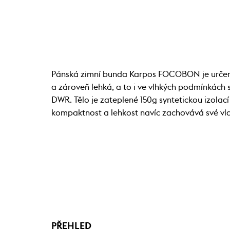
Pánská zimní bunda Karpos FOCOBON je určena n
a zároveň lehká, a to i ve vlhkých podmínkác
DWR. Tělo je zateplené 150g syntetickou izolací 
kompaktnost a lehkost navíc zachovává své vla
PŘEHLED