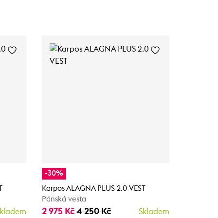
-30%
-30%
T
Karpos ALAGNA PLUS 2.0 VEST
Karpos 
Pánská vesta
JACKET
Pánská b
2 975 Kč
4 250 Kč
kladem
Skladem