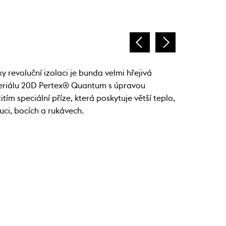
7 875 K
evoluční izolaci je bunda velmi hřejivá
teriálu 20D Pertex® Quantum s úpravou
tím speciální příze, která poskytuje větší teplo,
ci, bocích a rukávech.