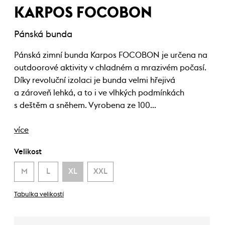
KARPOS FOCOBON
Pánská bunda
Pánská zimní bunda Karpos FOCOBON je určena na
outdoorové aktivity v chladném a mrazivém počasí.
Díky revoluční izolaci je bunda velmi hřejivá
a zároveň lehká, a to i ve vlhkých podmínkách
s deštěm a sněhem. Vyrobena ze 100…
více
Velikost
M
L
XL
XXL
Tabulka velikostí