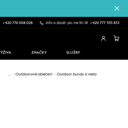
0
+420 776 008 028
info o zboží: po–ne 10–18
+420 777 355 833
VÝŽIVA
ZNAČKY
SLUŽBY
…
Outdoorové oblečení
Outdoor bundy a vesty