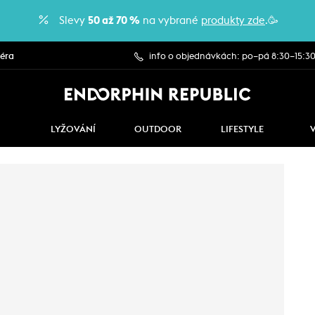
Slevy
50 až 70 %
na vybrané
produkty zde
.🥳
iéra
info o objednávkách: po–pá 8:30–15:3
LYŽOVÁNÍ
OUTDOOR
LIFESTYLE