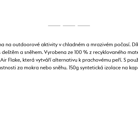
a outdoorové aktivity v chladném a mrazivém počasí. Díky r
h s deštěm a sněhem. Vyrobena ze 100 % z recyklovaného ma
Air Flake, která vytváří alternativu k prachovému peří. S použi
stnosti za mokra nebo sněhu. 150g syntetická izolace na kapu