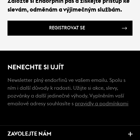
Založte si Endorphin pas a získejte přístup ke
slevám, odměnám a výjimečným službám.
REGISTROVAT SE
NENECHTE SI UJÍT
Newsletter plný endorfinů ve vašem emailu. Spolu s
ním i další důvody k radosti. Užijte si akce, slevy,
pozvánky a další jedinečné výhody. Vyplněním vaší
emailové adresy souhlasíte s
pravidly a podmínkami
ZAVOLEJTE NÁM