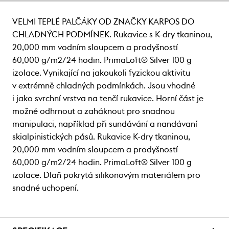
VELMI TEPLÉ PALČÁKY OD ZNAČKY KARPOS DO
CHLADNÝCH PODMÍNEK. Rukavice s K-dry tkaninou,
20,000 mm vodním sloupcem a prodyšností
60,000 g/m2/24 hodin. PrimaLoft® Silver 100 g
izolace. Vynikající na jakoukoli fyzickou aktivitu
v extrémně chladných podmínkách. Jsou vhodné
i jako svrchní vrstva na tenčí rukavice. Horní část je
možné odhrnout a zaháknout pro snadnou
manipulaci, například při sundávání a nandávaní
skialpinistických pásů. Rukavice K-dry tkaninou,
20,000 mm vodním sloupcem a prodyšností
60,000 g/m2/24 hodin. PrimaLoft® Silver 100 g
izolace. Dlaň pokrytá silikonovým materiálem pro
snadné uchopení.