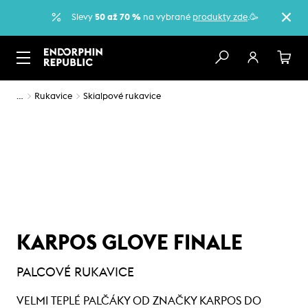
Slevy
50 až 70 %
na vybrané
produkty zde
.🥳
…
Rukavice
Skialpové rukavice
KARPOS GLOVE FINALE
PALCOVÉ RUKAVICE
VELMI TEPLÉ PALČÁKY OD ZNAČKY KARPOS DO