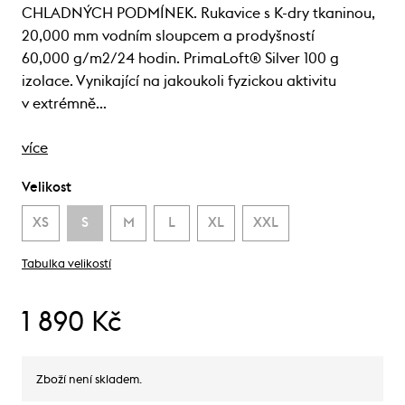
CHLADNÝCH PODMÍNEK. Rukavice s K-dry tkaninou,
20,000 mm vodním sloupcem a prodyšností
60,000 g/m2/24 hodin. PrimaLoft® Silver 100 g
izolace. Vynikající na jakoukoli fyzickou aktivitu
v extrémně…
více
Velikost
XS
S
M
L
XL
XXL
Tabulka velikostí
1 890 Kč
Zboží není skladem.