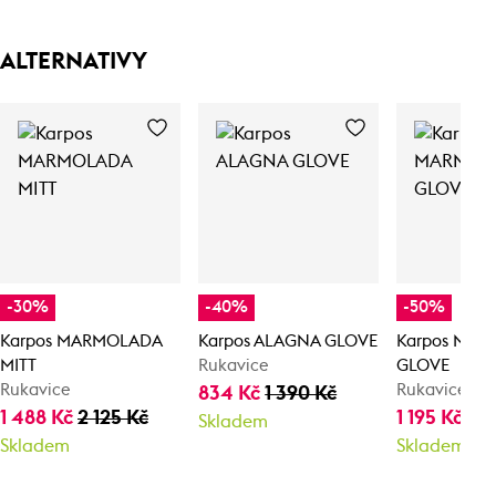
ALTERNATIVY
-30%
-40%
-50%
Karpos MARMOLADA
Karpos ALAGNA GLOVE
Karpos MA
MITT
Rukavice
GLOVE
Rukavice
Rukavice
834 Kč
1 390 Kč
1 488 Kč
2 125 Kč
1 195 Kč
2 
Skladem
Skladem
Skladem