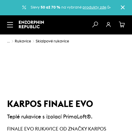
Slevy
50 až 70 %
na vybrané
produkty zde
.🥳
…
Rukavice
Skialpové rukavice
KARPOS FINALE EVO
Teplé rukavice s izolací PrimaLoft®.
FINALE EVO RUKAVICE OD ZNAČKY KARPOS