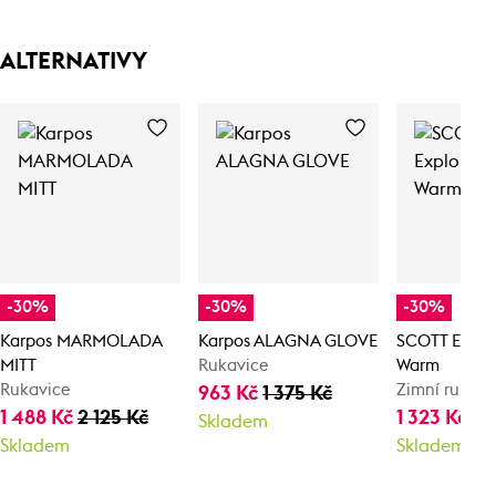
ALTERNATIVY
-30%
-30%
-30%
Karpos MARMOLADA
Karpos ALAGNA GLOVE
SCOTT Explor
MITT
Rukavice
Warm
Rukavice
Zimní rukavi
963 Kč
1 375 Kč
1 488 Kč
2 125 Kč
1 323 Kč
1 
Skladem
Skladem
Skladem