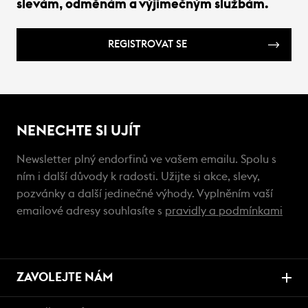
slevám, odměnám a výjimečným službám.
REGISTROVAT SE
NENECHTE SI UJÍT
Newsletter plný endorfinů ve vašem emailu. Spolu s
ním i další důvody k radosti. Užijte si akce, slevy,
pozvánky a další jedinečné výhody. Vyplněním vaší
emailové adresy souhlasíte s
pravidly a podmínkami
ZAVOLEJTE NÁM