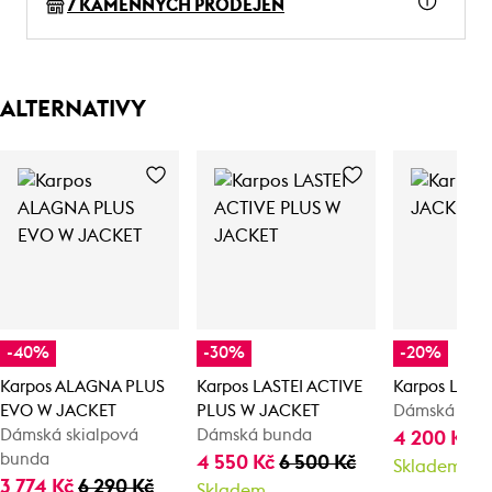
7 KAMENNÝCH PRODEJEN
ALTERNATIVY
-40%
-30%
-20%
Karpos ALAGNA PLUS
Karpos LASTEI ACTIVE
Karpos LEDE
EVO W JACKET
PLUS W JACKET
Dámská bun
Dámská skialpová
Dámská bunda
4 200 Kč
5
bunda
4 550 Kč
6 500 Kč
Skladem
3 774 Kč
6 290 Kč
Skladem