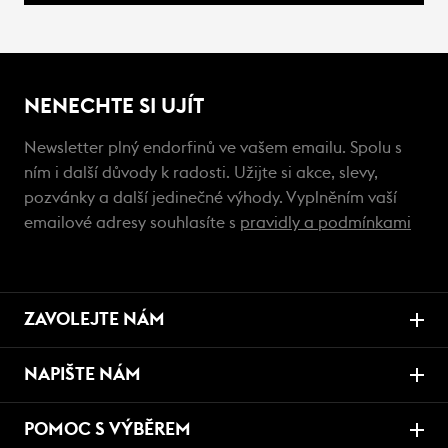
NENECHTE SI UJÍT
Newsletter plný endorfinů ve vašem emailu. Spolu s
ním i další důvody k radosti. Užijte si akce, slevy,
pozvánky a další jedinečné výhody. Vyplněním vaší
emailové adresy souhlasíte s
pravidly a podmínkami
ZAVOLEJTE NÁM
NAPIŠTE NÁM
POMOC S VÝBĚREM