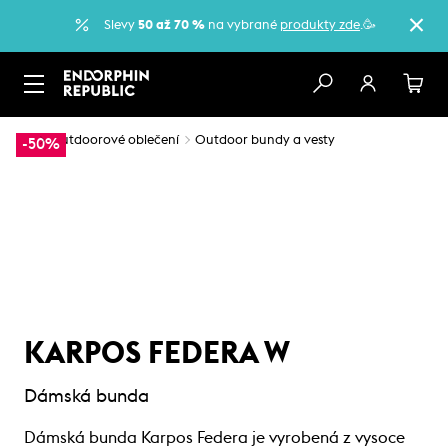
Slevy
50 až 70 %
na vybrané
produkty zde
.🥳
…
Outdoorové oblečení
Outdoor bundy a vesty
-50%
KARPOS FEDERA W
Dámská bunda
Dámská bunda Karpos Federa je vyrobená z vysoce