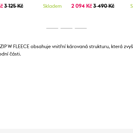
Kč
3 125 Kč
2 094 Kč
3 490 Kč
Skladem
S
 W FLEECE obsahuje vnitřní károvaná strukturu, která zvyšu
dní části.