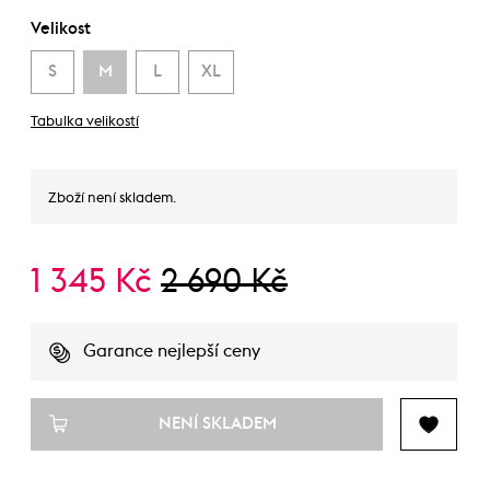
Velikost
S
M
L
XL
Tabulka velikostí
Zboží není skladem.
1 345 Kč
2 690 Kč
Garance nejlepší ceny
NENÍ SKLADEM