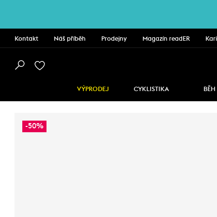
Kontakt
Náš příběh
Prodejny
Magazín readER
Kar
VÝPRODEJ
CYKLISTIKA
BĚH
-50%