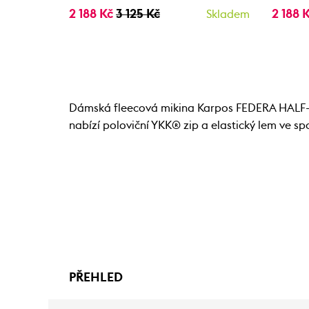
2 188 Kč
3 125 Kč
2 188 
Skladem
Dámská fleecová mikina Karpos FEDERA HALF-ZIP
nabízí poloviční YKK® zip a elastický lem ve spo
PŘEHLED