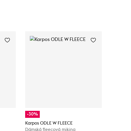
-30%
-30%
Karpos ODLE W FLEECE
Karpos O
Dámská fleecová mikina
Dámská f