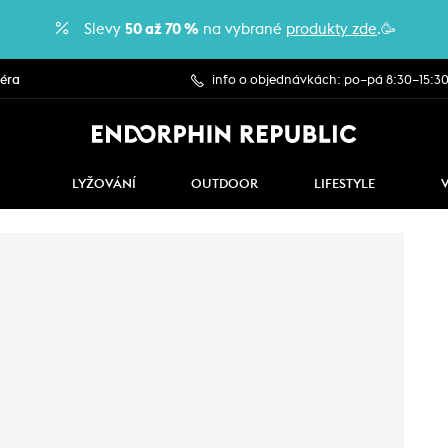
Slevy
50 až 70 %
na vybrané
produkty zde
.🥳
iéra
info o objednávkách: po–pá 8:30–15:3
LYŽOVÁNÍ
OUTDOOR
LIFESTYLE