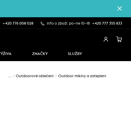
0
+420 776 008 028
info o zboží: po–ne 10–18
+420 777 355 833
VÝŽIVA
ZNAČKY
SLUŽBY
…
Outdoorové oblečení
Outdoor mikiny a zateplení