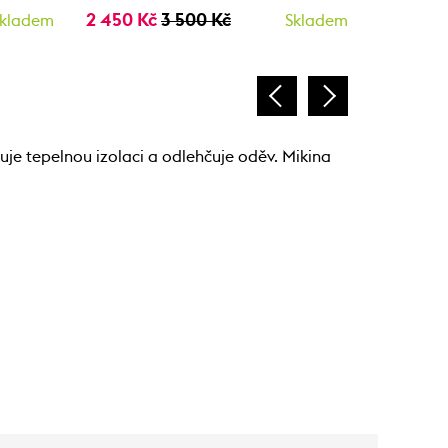
2 450 Kč
3 500 Kč
2 450 K
kladem
Skladem
je tepelnou izolaci a odlehčuje oděv. Mikina