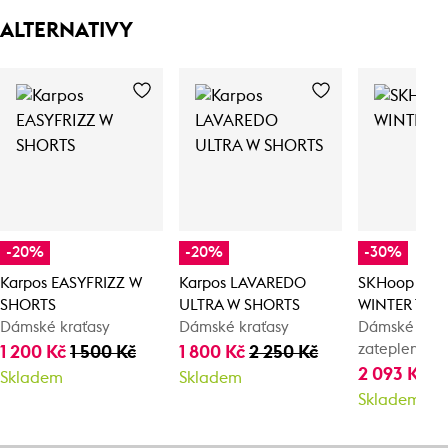
ALTERNATIVY
-20%
-20%
-30%
Karpos EASYFRIZZ W
Karpos LAVAREDO
SKHoop CAR
SHORTS
ULTRA W SHORTS
WINTER TIG
Dámské kraťasy
Dámské kraťasy
Dámské zimn
zateplené le
1 200 Kč
1 500 Kč
1 800 Kč
2 250 Kč
2 093 Kč
2
Skladem
Skladem
Skladem