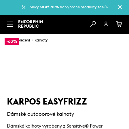
Slevy
50 až 70 %
na vybrané
produkty zde
.🥳
…
Oblečení
Kalhoty
-60%
KARPOS EASYFRIZZ
Dámské outdoorové kalhoty
Dámské kalhoty vyrobeny z Sensitive® Power