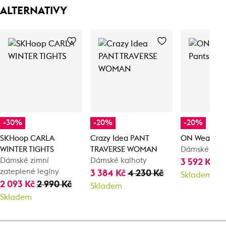
ALTERNATIVY
-30%
-20%
-20%
SKHoop CARLA
Crazy Idea PANT
ON Weather 
WINTER TIGHTS
TRAVERSE WOMAN
Dámské kalh
Dámské zimní
Dámské kalhoty
3 592 Kč
4
zateplené legíny
3 384 Kč
4 230 Kč
Skladem
2 093 Kč
2 990 Kč
Skladem
Skladem