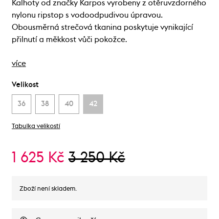
Kalhoty od značky Karpos vyrobeny z otěruvzdorného
nylonu ripstop s vodoodpudivou úpravou.
Obousměrná strečová tkanina poskytuje vynikající
přilnutí a měkkost vůči pokožce.
více
Velikost
36
38
40
42
Tabulka velikostí
1 625 Kč
3 250 Kč
Zboží není skladem.