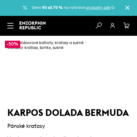
Slevy
50 až 70 %
na vybrané
produkty zde
.🥳
…
Outdoorové kalhoty, kraťasy a sukně
-50%
Outdoor kraťasy, šortky, sukně
KARPOS DOLADA BERMUDA
Pánské kraťasy