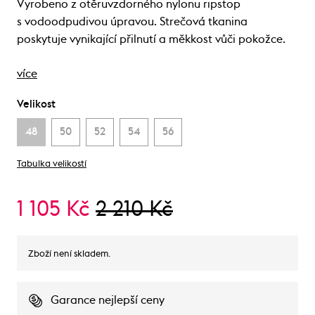
Vyrobeno z otěruvzdorného nylonu ripstop
s vodoodpudivou úpravou. Strečová tkanina
poskytuje vynikající přilnutí a měkkost vůči pokožce.
více
Velikost
48
50
52
54
56
Tabulka velikostí
1 105 Kč
2 210 Kč
Zboží není skladem.
Garance nejlepší ceny