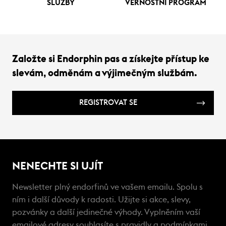
SLUŽBY
VĚRNOSTNÍ PROGRAM
Založte si Endorphin pas a získejte přístup ke
slevám, odměnám a výjimečným službám.
REGISTROVAT SE
NENECHTE SI UJÍT
Newsletter plný endorfinů ve vašem emailu. Spolu s
ním i další důvody k radosti. Užijte si akce, slevy,
pozvánky a další jedinečné výhody. Vyplněním vaší
emailové adresy souhlasíte s
pravidly a podmínkami