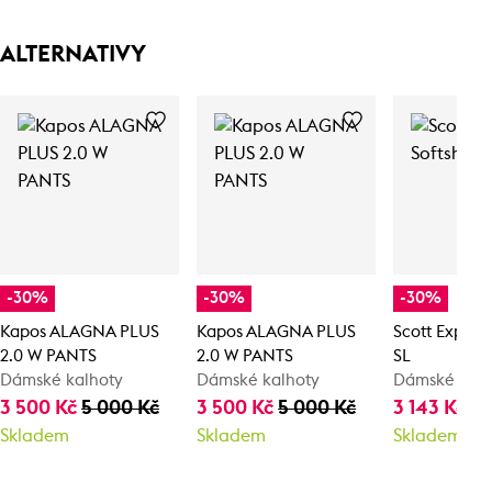
ALTERNATIVY
-30%
-30%
-30%
Kapos ALAGNA PLUS
Kapos ALAGNA PLUS
Scott Explora
2.0 W PANTS
2.0 W PANTS
SL
Dámské kalhoty
Dámské kalhoty
Dámské zimn
3 500 Kč
5 000 Kč
3 500 Kč
5 000 Kč
3 143 Kč
4 
Skladem
Skladem
Skladem