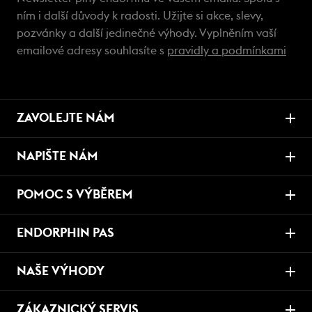
ním i další důvody k radosti. Užijte si akce, slevy,
pozvánky a další jedinečné výhody. Vyplněním vaší
emailové adresy souhlasíte s
pravidly a podmínkami
ZAVOLEJTE NÁM
NAPIŠTE NÁM
POMOC S VÝBĚREM
ENDORPHIN PAS
NAŠE VÝHODY
ZÁKAZNICKÝ SERVIS