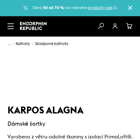
Slevy
50 až 70 %
na vybrané
produkty zde
.🥳
…
Kalhoty
Skialpové kalhoty
KARPOS ALAGNA
Dámské šortky
Vyrobeno z větru-odolné tkaniny s izolací PrimaLoft®.