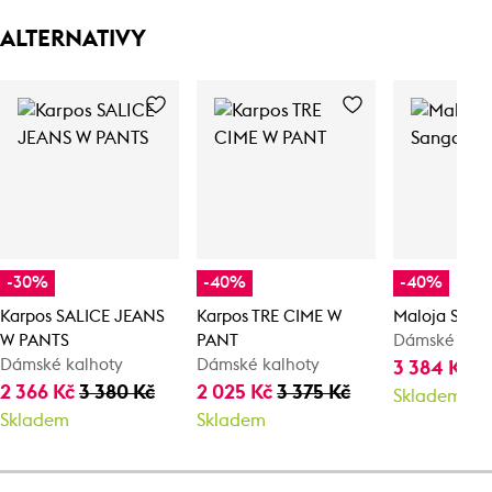
ALTERNATIVY
-30%
-40%
-40%
Karpos SALICE JEANS
Karpos TRE CIME W
Maloja Sang
W PANTS
PANT
Dámské kalh
Dámské kalhoty
Dámské kalhoty
3 384 Kč
5
2 366 Kč
3 380 Kč
2 025 Kč
3 375 Kč
Skladem
Skladem
Skladem