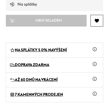
Na splátky
NENÍ SKLADEM
NA SPLÁTKY S 0% NAVÝŠENÍ
DOPRAVA ZDARMA
AŽ 60 DNŮ NA VRÁCENÍ
7 KAMENNÝCH PRODEJEN