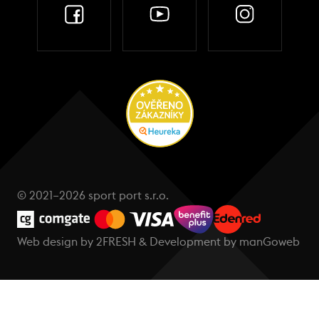
© 2021–2026 sport port s.r.o.
Web design by
2FRESH
& Development by
manGoweb