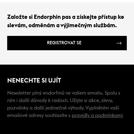
Založte si Endorphin pas a získejte přístup ke
slevám, odměnám a výjimečným službám.
REGISTROVAT SE
NENECHTE SI UJÍT
Newsletter plný endorfinů ve vašem emailu. Spolu s
ním i další důvody k radosti. Užijte si akce, slevy,
pozvánky a další jedinečné výhody. Vyplněním vaší
emailové adresy souhlasíte s
pravidly a podmínkami