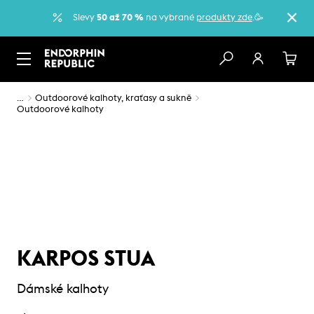
Slevy
50 až 70 %
na vybrané
produkty zde
.🥳
…
Outdoorové kalhoty, kraťasy a sukně
Outdoorové kalhoty
KARPOS STUA
Dámské kalhoty