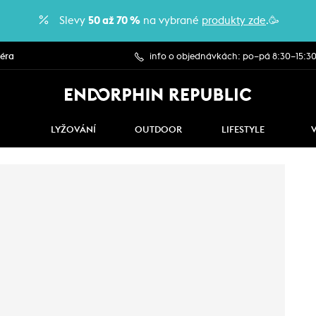
Slevy
50 až 70 %
na vybrané
produkty zde
.🥳
iéra
info o objednávkách: po–pá 8:30–15:3
LYŽOVÁNÍ
OUTDOOR
LIFESTYLE