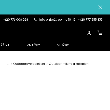
0
+420 776 008 028
info o zboží: po–ne 10–18
+420 777 355 833
VÝŽIVA
ZNAČKY
SLUŽBY
…
Outdoorové oblečení
Outdoor mikiny a zateplení