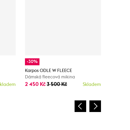
-30%
-50%
Karpos ODLE W FLEECE
Karpos C
Dámská fleecová mikina
Dámská f
2 450 Kč
3 500 Kč
1 995 Kč
kladem
Skladem