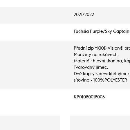
2021/2022
Fuchsia Purple/Sky Captain
Přední zip YKK® Vislon® pro 
Manžety na rukávech,
Materiál: hlavní tkanina,
Tvarovaný límec,
Dvě kapsy s neviditelnými 
síťovina - 100%POLYESTER
KP01080018006