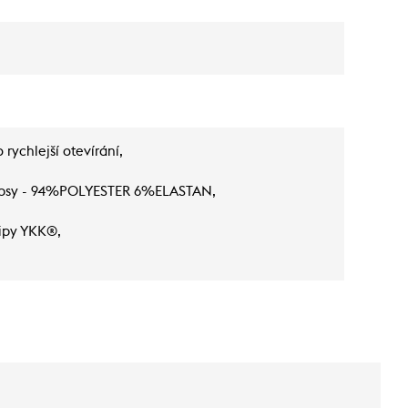
rychlejší otevírání,
 kapsy - 94%POLYESTER 6%ELASTAN,
zipy YKK®,