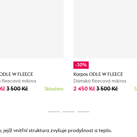
-30%
 ODLE W FLEECE
Karpos ODLE W FLEECE
 fleecová mikina
Dámská fleecová mikina
 Kč
3 500 Kč
2 450 Kč
3 500 Kč
Skladem
S
jejíž vnitřní struktura zvyšuje prodyšnost a teplo.