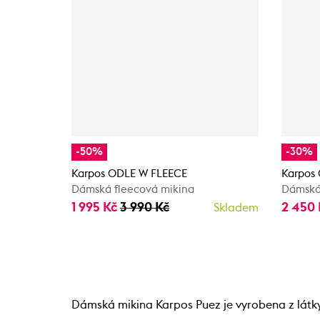
-50%
-30%
Karpos ODLE W FLEECE
Karpos
Dámská fleecová mikina
Dámská
1 995 Kč
3 990 Kč
2 450
Skladem
Dámská mikina Karpos Puez je vyrobena z látky, 