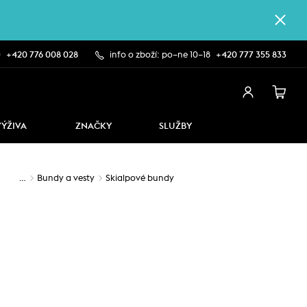
0
+420 776 008 028
info o zboží: po–ne 10–18
+420 777 355 833
VÝŽIVA
ZNAČKY
SLUŽBY
…
Bundy a vesty
Skialpové bundy