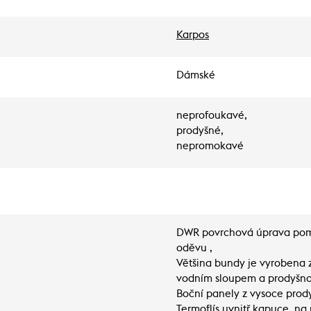
Karpos
Dámské
neprofoukavé,
prodyšné,
nepromokavé
DWR povrchová úprava pomá
oděvu ,
Většina bundy je vyrobena
vodním sloupem a prodyšnos
Boční panely z vysoce prod
Termoflís uvnitř kapuce, na