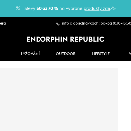
Slevy
50 až 70 %
na vybrané
produkty zde
.🥳
iéra
info o objednávkách: po–pá 8:30–15:3
LYŽOVÁNÍ
OUTDOOR
LIFESTYLE