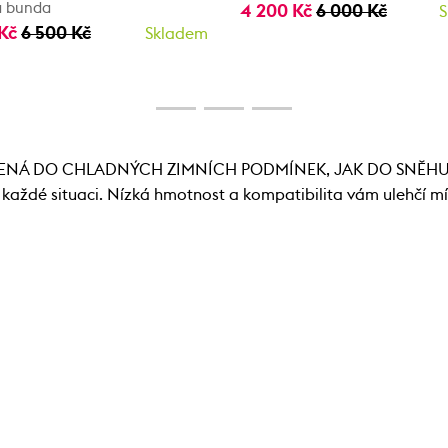
 bunda
4 200 Kč
6 000 Kč
S
 Kč
6 500 Kč
Skladem
Á DO CHLADNÝCH ZIMNÍCH PODMÍNEK, JAK DO SNĚHU, TAK 
v každé situaci. Nízká hmotnost a kompatibilita vám ulehčí m