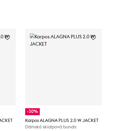
-30%
-30%
JACKET
Karpos ALAGNA PLUS 2.0 W JACKET
Karpos A
Dámská skialpová bunda
Dámská s