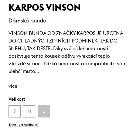
KARPOS VINSON
Dámská bunda
VINSON BUNDA OD ZNAČKY KARPOS JE URČENÁ
DO CHLADNÝCH ZIMNÍCH PODMÍNEK, JAK DO
SNĚHU, TAK DEŠTĚ. Díky své nízké hmotnosti
poskytuje tento kousek oděvu vynikající teplo
v každé situaci. Nízká hmotnost a kompatibilita vám
ulehčí místo…
více
Velikost
S
M
L
Tabulka velikostí