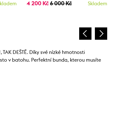
4 200 Kč
6 000 Kč
4 200 K
kladem
Skladem
DEŠTĚ. Díky své nízké hmotnosti
ísto v batohu. Perfektní bunda, kterou musíte