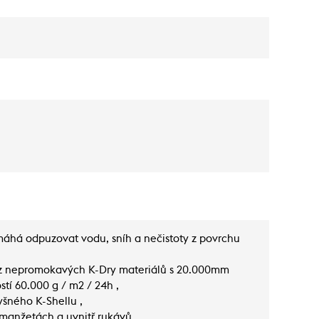
há odpuzovat vodu, sníh a nečistoty z povrchu
 z nepromokavých K-Dry materiálů s 20.000mm
tí 60.000 g / m2 / 24h ,
yšného K-Shellu ,
 manžetách a uvnitř rukávů ,