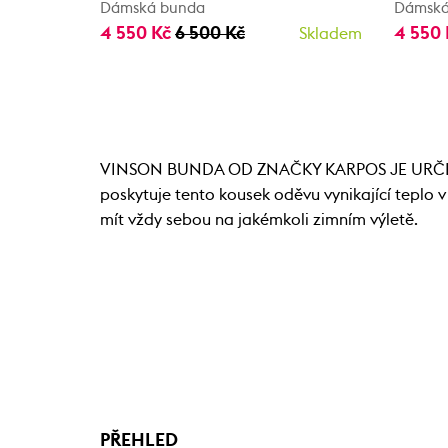
Dámská bunda
Dámská
4 550 Kč
6 500 Kč
4 550
Skladem
VINSON BUNDA OD ZNAČKY KARPOS JE URČEN
poskytuje tento kousek oděvu vynikající teplo 
mít vždy sebou na jakémkoli zimním výletě.
PŘEHLED