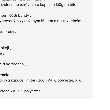
0 izolace na rukávech a kapuci a 130g na těle ,
orní části bundy ,
varovaným vyztuženým kšiltem a nastavitelným
,
ou brady ,
okaji ,
m ,
a ,
e a na zádech ,
yamid ,
šívka kapuce, vnitřek zad - 94 % polyester, 6 %
zolace - 100 % polyester