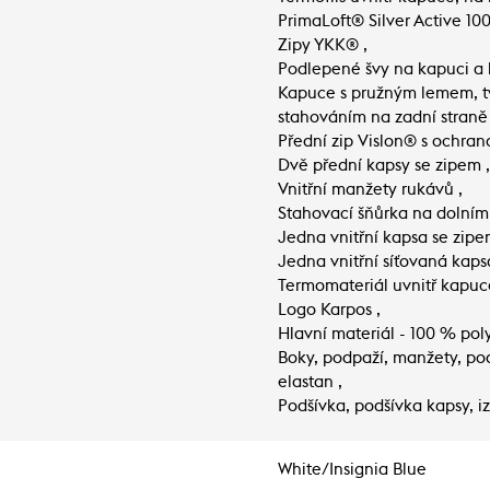
PrimaLoft® Silver Active 10
Zipy YKK® ,
Podlepené švy na kapuci a h
Kapuce s pružným lemem, t
stahováním na zadní straně 
Přední zip Vislon® s ochran
Dvě přední kapsy se zipem ,
Vnitřní manžety rukávů ,
Stahovací šňůrka na dolním 
Jedna vnitřní kapsa se zipe
Jedna vnitřní síťovaná kaps
Termomateriál uvnitř kapuc
Logo Karpos ,
Hlavní materiál - 100 % pol
Boky, podpaží, manžety, pod
elastan ,
Podšívka, podšívka kapsy, i
White/Insignia Blue