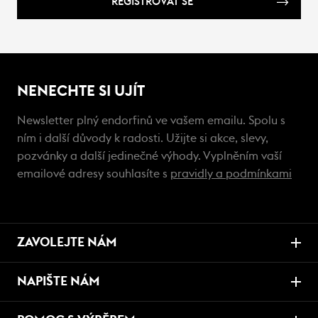
REGISTROVAT SE
NENECHTE SI UJÍT
Newsletter plný endorfinů ve vašem emailu. Spolu s
ním i další důvody k radosti. Užijte si akce, slevy,
pozvánky a další jedinečné výhody. Vyplněním vaší
emailové adresy souhlasíte s
pravidly a podmínkami
ZAVOLEJTE NÁM
NAPIŠTE NÁM