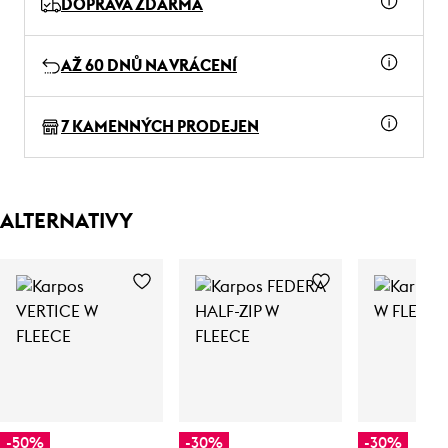
DOPRAVA ZDARMA
AŽ 60 DNŮ NA VRÁCENÍ
7 KAMENNÝCH PRODEJEN
ALTERNATIVY
-50%
-30%
-30%