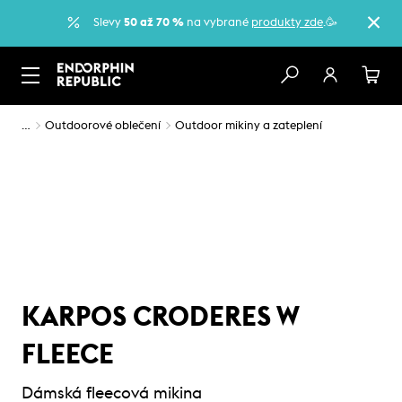
Slevy
50 až 70 %
na vybrané
produkty zde
.🥳
…
Outdoorové oblečení
Outdoor mikiny a zateplení
KARPOS CRODERES W
FLEECE
Dámská fleecová mikina