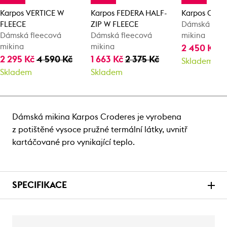
Karpos VERTICE W
Karpos FEDERA HALF-
Karpos ODLE
FLEECE
ZIP W FLEECE
Dámská flee
Dámská fleecová
Dámská fleecová
mikina
mikina
mikina
2 450 Kč
3
2 295 Kč
4 590 Kč
1 663 Kč
2 375 Kč
Skladem
Skladem
Skladem
Dámská mikina Karpos Croderes je vyrobena
z potištěné vysoce pružné termální látky, uvnitř
kartáčované pro vynikající teplo.
SPECIFIKACE