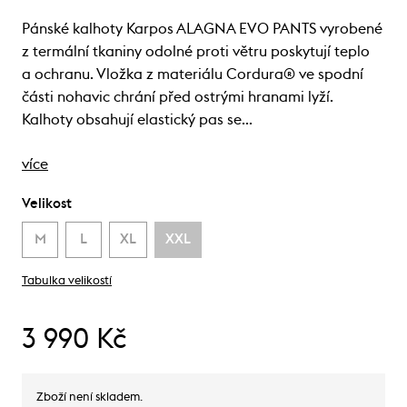
Pánské kalhoty Karpos ALAGNA EVO PANTS vyrobené
z termální tkaniny odolné proti větru poskytují teplo
a ochranu. Vložka z materiálu Cordura® ve spodní
části nohavic chrání před ostrými hranami lyží.
Kalhoty obsahují elastický pas se…
více
Velikost
M
L
XL
XXL
Tabulka velikostí
3 990 Kč
Zboží není skladem.