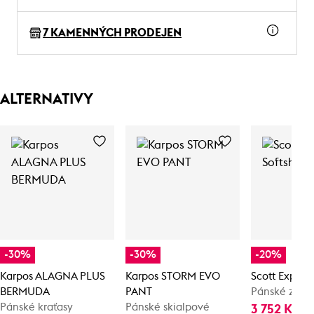
7 KAMENNÝCH PRODEJEN
ALTERNATIVY
-30%
-30%
-20%
Karpos ALAGNA PLUS
Karpos STORM EVO
Scott Explora
BERMUDA
PANT
Pánské zimní
Pánské kraťasy
Pánské skialpové
3 752 Kč
4 