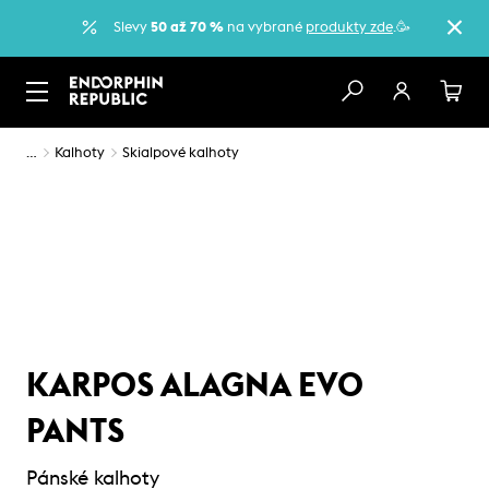
Slevy
50 až 70 %
na vybrané
produkty zde
.🥳
…
Kalhoty
Skialpové kalhoty
KARPOS ALAGNA EVO
PANTS
Pánské kalhoty