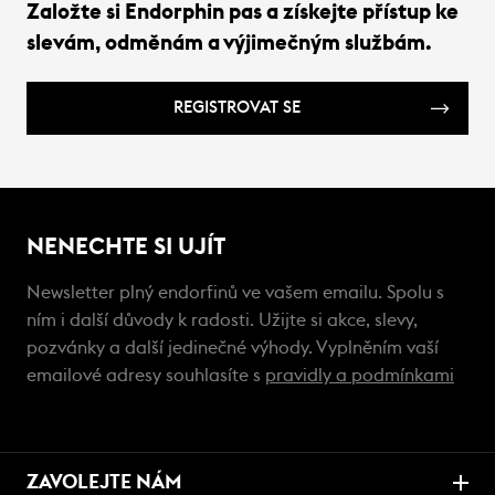
Založte si Endorphin pas a získejte přístup ke
slevám, odměnám a výjimečným službám.
REGISTROVAT SE
NENECHTE SI UJÍT
Newsletter plný endorfinů ve vašem emailu. Spolu s
ním i další důvody k radosti. Užijte si akce, slevy,
pozvánky a další jedinečné výhody. Vyplněním vaší
emailové adresy souhlasíte s
pravidly a podmínkami
ZAVOLEJTE NÁM