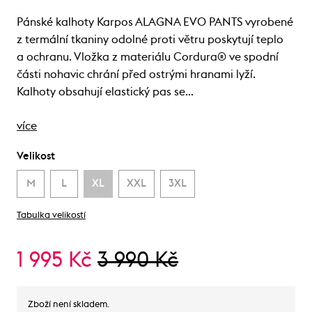
Pánské kalhoty Karpos ALAGNA EVO PANTS vyrobené
z termální tkaniny odolné proti větru poskytují teplo
a ochranu. Vložka z materiálu Cordura® ve spodní
části nohavic chrání před ostrými hranami lyží.
Kalhoty obsahují elastický pas se…
více
Velikost
M
L
XL
XXL
3XL
Tabulka velikostí
1 995 Kč
3 990 Kč
Zboží není skladem.