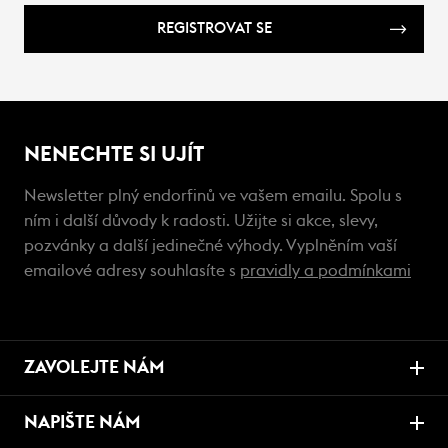
REGISTROVAT SE
NENECHTE SI UJÍT
Newsletter plný endorfinů ve vašem emailu. Spolu s
ním i další důvody k radosti. Užijte si akce, slevy,
pozvánky a další jedinečné výhody. Vyplněním vaší
emailové adresy souhlasíte s
pravidly a podmínkami
ZAVOLEJTE NÁM
NAPIŠTE NÁM