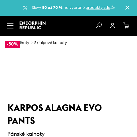
Slevy
50 až 70 %
na vybrané
produkty zde
.🥳
…
Kalhoty
Skialpové kalhoty
-50%
KARPOS ALAGNA EVO
PANTS
Pánské kalhoty