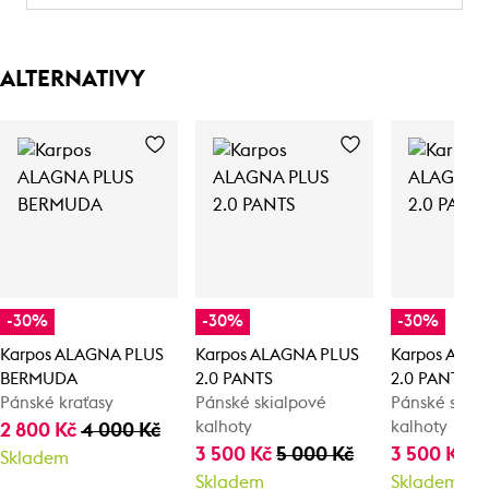
ALTERNATIVY
-30%
-30%
-30%
Karpos ALAGNA PLUS
Karpos ALAGNA PLUS
Karpos ALA
BERMUDA
2.0 PANTS
2.0 PANTS
Pánské kraťasy
Pánské skialpové
Pánské skia
kalhoty
kalhoty
2 800 Kč
4 000 Kč
3 500 Kč
5 000 Kč
3 500 Kč
5
Skladem
Skladem
Skladem