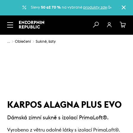
Slevy
50 až 70 %
na vybrané
produkty zde
.🥳
…
Oblečení
Sukně, šaty
KARPOS ALAGNA PLUS EVO
Dámská zimní sukně s izolací PrimaLoft®.
Vyrobeno z větru odolné látky s izolací PrimaLoft®.