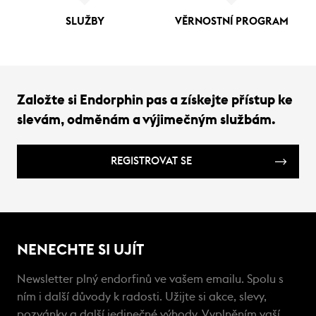
SLUŽBY
VĚRNOSTNÍ PROGRAM
Založte si Endorphin pas a získejte přístup ke
slevám, odměnám a výjimečným službám.
REGISTROVAT SE
NENECHTE SI UJÍT
Newsletter plný endorfinů ve vašem emailu. Spolu s
ním i další důvody k radosti. Užijte si akce, slevy,
pozvánky a další jedinečné výhody. Vyplněním vaší