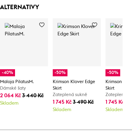
ALTERNATIVY
-40%
-50%
-50%
Maloja PilatusM.
Krimson Klover Edge
Krimson Klo
Dámské šaty
Skirt
Skirt
Zateplená sukně
Zateplená s
2 064 Kč
3 440 Kč
1 745 Kč
3 490 Kč
1 745 Kč
3 
Skladem
Skladem
Skladem