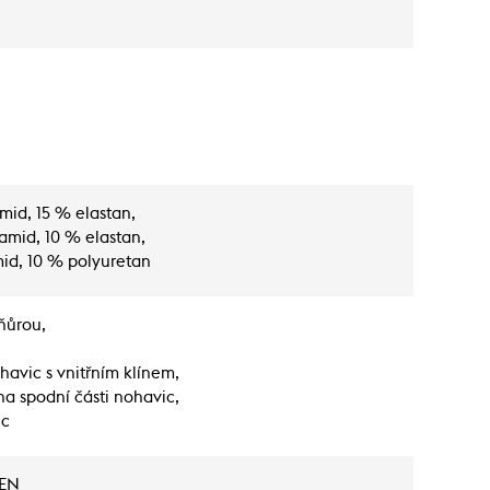
mid, 15 % elastan,
amid, 10 % elastan,
id, 10 % polyuretan
šňůrou,
havic s vnitřním klínem,
a spodní části nohavic,
ic
EN