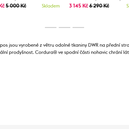
 Kč
5 000 Kč
3 145 Kč
6 290 Kč
Skladem
S
os jsou vyrobené z větru odolné tkaniny DWR na přední stran
lní prodyšnost. Cordura® ve spodní části nohavic chrání lát