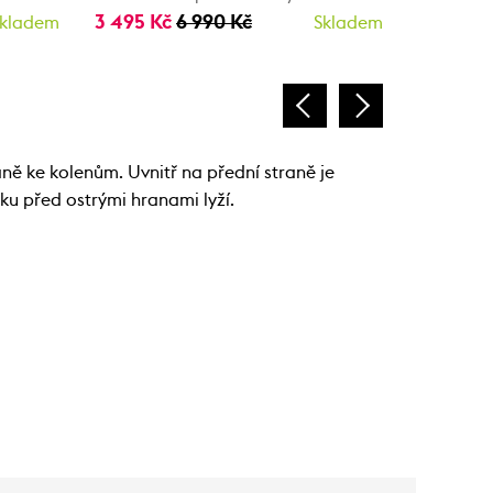
3 495 Kč
6 990 Kč
3 049 K
kladem
Skladem
ě ke kolenům. Uvnitř na přední straně je
ku před ostrými hranami lyží.