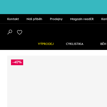
Kontakt
Náš příběh
Prodejny
Magazín readER
Kar
VÝPRODEJ
CYKLISTIKA
BĚH
-40%