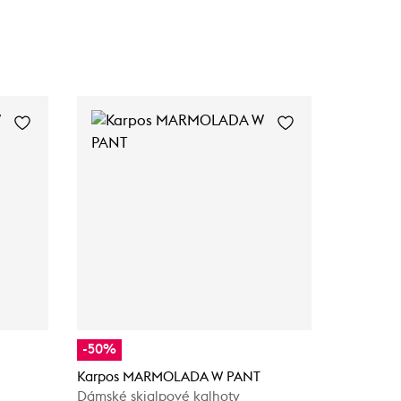
-50%
-35%
Karpos MARMOLADA W PANT
Scott Expl
Dámské skialpové kalhoty
Dámské z