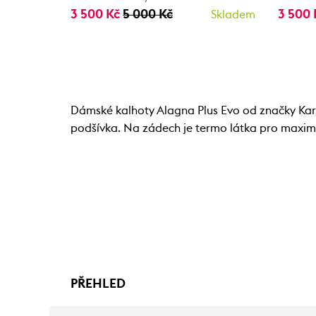
3 500 Kč
5 000 Kč
3 500
Skladem
Dámské kalhoty Alagna Plus Evo od značky Karp
podšívka. Na zádech je termo látka pro maximá
PŘEHLED