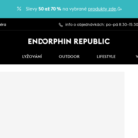
Slevy
50 až 70 %
na vybrané
produkty zde
.🥳
iéra
info o objednávkách: po–pá 8:30–15:3
LYŽOVÁNÍ
OUTDOOR
LIFESTYLE