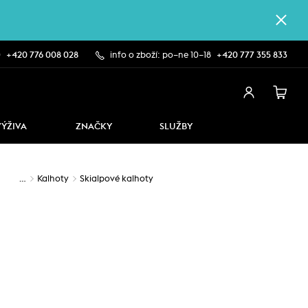
0
+420 776 008 028
info o zboží: po–ne 10–18
+420 777 355 833
VÝŽIVA
ZNAČKY
SLUŽBY
…
Kalhoty
Skialpové kalhoty