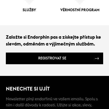
SLUŽBY
VĚRNOSTNÍ PROGRAM
Založte si Endorphin pas a získejte přístup ke
slevám, odměnám a výjimečným službám.
REGISTROVAT SE
NENECHTE SI UJÍT
Newsletter plný endorfinů ve vašem emailu. Spolu s
ním i další důvody k radosti. Užijte si akce, slevy,