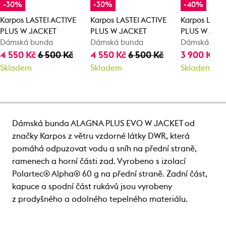
-30%
-30%
-40%
Karpos LASTEI ACTIVE
Karpos LASTEI ACTIVE
Karpos LAST
PLUS W JACKET
PLUS W JACKET
PLUS W JAC
Dámská bunda
Dámská bunda
Dámská bun
4 550 Kč
6 500 Kč
4 550 Kč
6 500 Kč
3 900 Kč
6
Skladem
Skladem
Skladem
Dámská bunda ALAGNA PLUS EVO W JACKET od
značky Karpos z větru vzdorné látky DWR, která
pomáhá odpuzovat vodu a sníh na přední straně,
ramenech a horní části zad. Vyrobeno s izolací
Polartec® Alpha® 60 g na přední straně. Zadní část,
kapuce a spodní část rukávů jsou vyrobeny
z prodyšného a odolného tepelného materiálu.