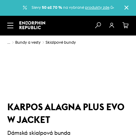
Slevy
50 až 70 %
na vybrané
produkty zde
.🥳
…
Bundy a vesty
Skialpové bundy
KARPOS ALAGNA PLUS EVO
W JACKET
Dámská skialpová bunda