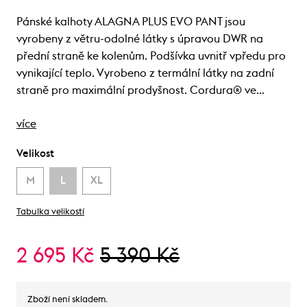
Pánské kalhoty ALAGNA PLUS EVO PANT jsou
vyrobeny z větru-odolné látky s úpravou DWR na
přední straně ke kolenům. Podšívka uvnitř vpředu pro
vynikající teplo. Vyrobeno z termální látky na zadní
straně pro maximální prodyšnost. Cordura® ve…
více
Velikost
M
L
XL
Tabulka velikostí
2 695 Kč
5 390 Kč
Zboží není skladem.