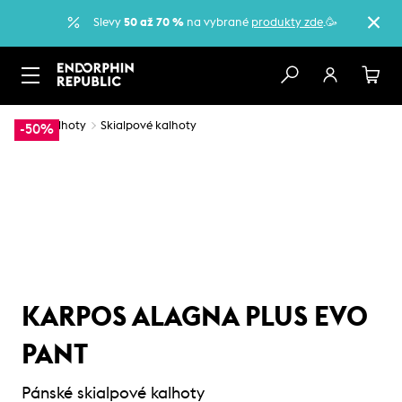
Slevy
50 až 70 %
na vybrané
produkty zde
.🥳
…
Kalhoty
Skialpové kalhoty
-50%
KARPOS ALAGNA PLUS EVO
PANT
Pánské skialpové kalhoty