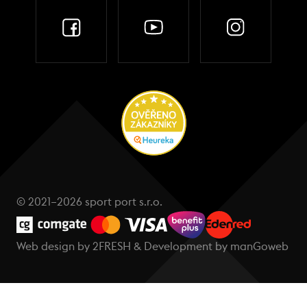
© 2021–2026 sport port s.r.o.
Web design by
2FRESH
& Development by
manGoweb