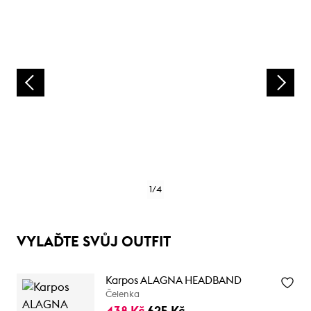
1
/
4
VYLAĎTE SVŮJ OUTFIT
Karpos ALAGNA HEADBAND
Čelenka
438 Kč
625 Kč