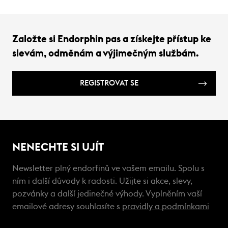
Založte si Endorphin pas a získejte přístup ke
slevám, odměnám a výjimečným službám.
REGISTROVAT SE
NENECHTE SI UJÍT
Newsletter plný endorfinů ve vašem emailu. Spolu s
ním i další důvody k radosti. Užijte si akce, slevy,
pozvánky a další jedinečné výhody. Vyplněním vaší
emailové adresy souhlasíte s
pravidly a podmínkami