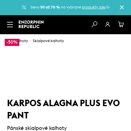
Slevy
50 až 70 %
na vybrané
produkty zde
.🥳
…
Kalhoty
Skialpové kalhoty
-50%
KARPOS ALAGNA PLUS EVO
PANT
Pánské skialpové kalhoty