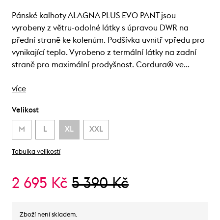
Pánské kalhoty ALAGNA PLUS EVO PANT jsou
vyrobeny z větru-odolné látky s úpravou DWR na
přední straně ke kolenům. Podšívka uvnitř vpředu pro
vynikající teplo. Vyrobeno z termální látky na zadní
straně pro maximální prodyšnost. Cordura® ve…
více
Velikost
M
L
XL
XXL
Tabulka velikostí
2 695 Kč
5 390 Kč
Zboží není skladem.