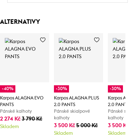
ALTERNATIVY
-40%
-30%
-30%
Karpos ALAGNA EVO
Karpos ALAGNA PLUS
Karpos ALA
PANTS
2.0 PANTS
2.0 PANTS
Pánské kalhoty
Pánské skialpové
Pánské skia
kalhoty
kalhoty
2 274 Kč
3 790 Kč
3 500 Kč
5 000 Kč
3 500 Kč
5
Skladem
Skladem
Skladem