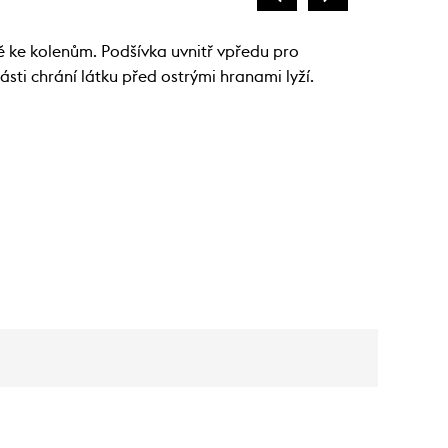
 ke kolenům. Podšívka uvnitř vpředu pro
sti chrání látku před ostrými hranami lyží.