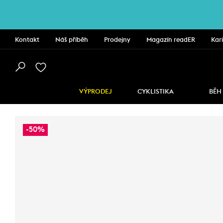
Kontakt
Náš příběh
Prodejny
Magazín readER
Kar
VÝPRODEJ
CYKLISTIKA
BĚH
-50%