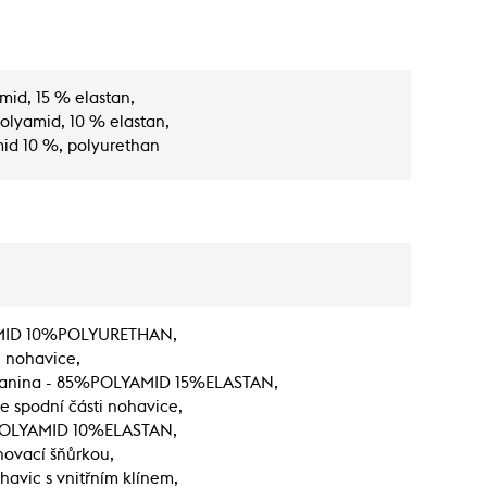
mid, 15 % elastan,
olyamid, 10 % elastan,
id 10 %, polyurethan
AMID 10%POLYURETHAN,
i nohavice,
í tkanina - 85%POLYAMID 15%ELASTAN,
e spodní části nohavice,
%POLYAMID 10%ELASTAN,
ahovací šňůrkou,
havic s vnitřním klínem,