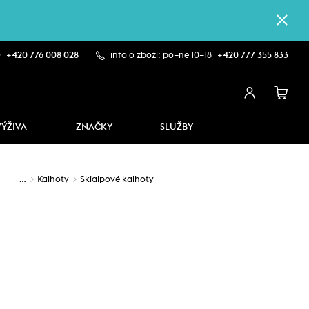
0
+420 776 008 028
info o zboží: po–ne 10–18
+420 777 355 833
VÝŽIVA
ZNAČKY
SLUŽBY
…
Kalhoty
Skialpové kalhoty