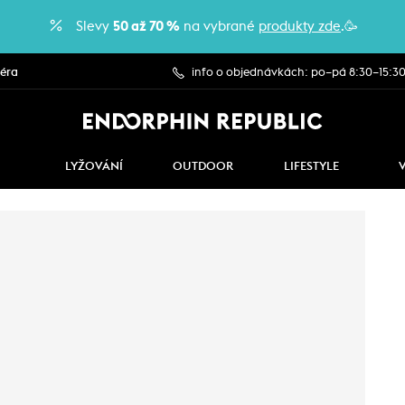
Slevy
50 až 70 %
na vybrané
produkty zde
.🥳
iéra
info o objednávkách: po–pá 8:30–15:3
LYŽOVÁNÍ
OUTDOOR
LIFESTYLE