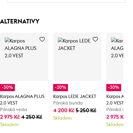
ALTERNATIVY
-30%
-20%
-30%
Karpos ALAGNA PLUS
Karpos LEDE JACKET
Karpos ALA
2.0 VEST
Pánská bunda
2.0 VEST
Pánská vesta
Pánská vest
4 200 Kč
5 250 Kč
2 975 Kč
4 250 Kč
2 975 Kč
4 
Skladem
Skladem
Skladem