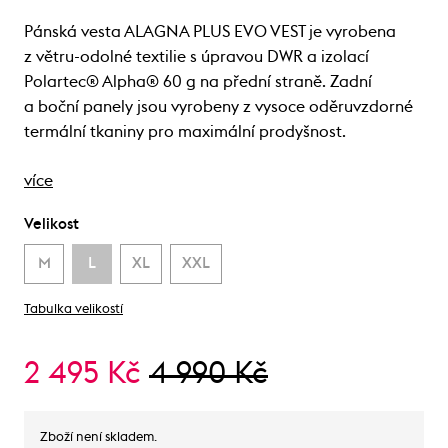
Pánská vesta ALAGNA PLUS EVO VEST je vyrobena
z větru-odolné textilie s úpravou DWR a izolací
Polartec® Alpha® 60 g na přední straně. Zadní
a boční panely jsou vyrobeny z vysoce oděruvzdorné
termální tkaniny pro maximální prodyšnost.
více
Velikost
M
L
XL
XXL
Tabulka velikostí
2 495 Kč
4 990 Kč
Zboží není skladem.