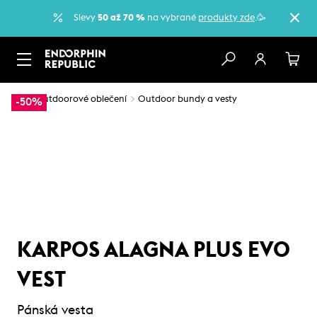
Slevy
50 až 70 %
na vybrané
produkty zde
.🥳
…
Outdoorové oblečení
Outdoor bundy a vesty
-50%
KARPOS ALAGNA PLUS EVO
VEST
Pánská vesta