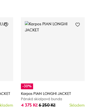
-30%
-30%
JACKET
Karpos PIAN LONGHI JACKET
Karpos P
Pánská skialpová bunda
Pánská s
4 375 Kč
6 250 Kč
4 375 K
kladem
Skladem