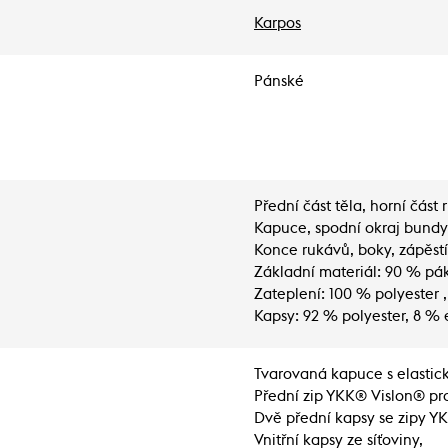
Karpos
Pánské
Přední část těla, horní část
Kapuce, spodní okraj bundy, 
Konce rukávů, boky, zápěstí
Základní materiál: 90 % pák
Zateplení: 100 % polyester ,
Kapsy: 92 % polyester, 8 % 
Tvarovaná kapuce s elasti
Přední zip YKK® Vislon® pro 
Dvě přední kapsy se zipy Y
Vnitřní kapsy ze síťoviny,