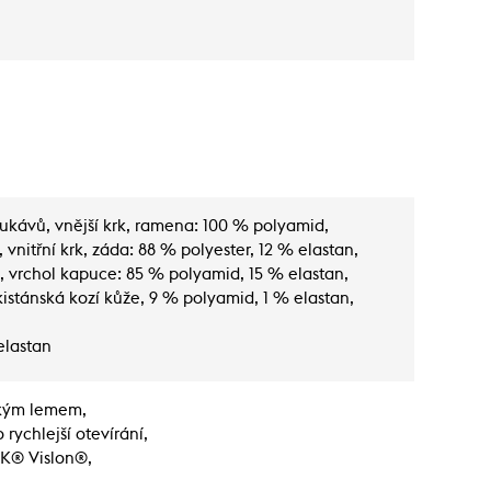
 rukávů, vnější krk, ramena: 100 % polyamid,
vnitřní krk, záda: 88 % polyester, 12 % elastan,
, vrchol kapuce: 85 % polyamid, 15 % elastan,
istánská kozí kůže, 9 % polyamid, 1 % elastan,
elastan
ckým lemem,
rychlejší otevírání,
KK® Vislon®,