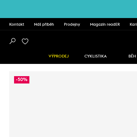
Kontakt
Náš příběh
Prodejny
Magazín readER
Kar
VÝPRODEJ
CYKLISTIKA
BĚH
-50%