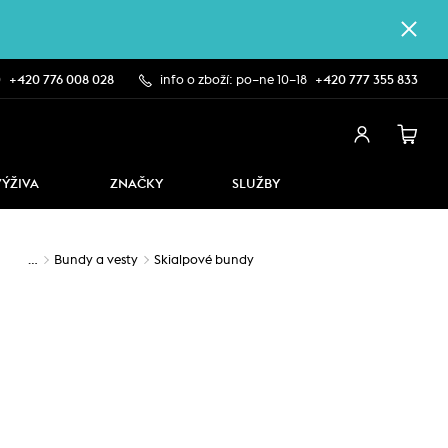
0
+420 776 008 028
info o zboží: po–ne 10–18
+420 777 355 833
VÝŽIVA
ZNAČKY
SLUŽBY
…
Bundy a vesty
Skialpové bundy