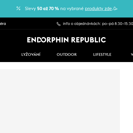
Slevy
50 až 70 %
na vybrané
produkty zde
.🥳
iéra
info o objednávkách: po–pá 8:30–15:3
LYŽOVÁNÍ
OUTDOOR
LIFESTYLE