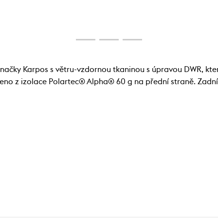
čky Karpos s větru-vzdornou tkaninou s úpravou DWR, kte
obeno z izolace Polartec® Alpha® 60 g na přední straně. Zadn