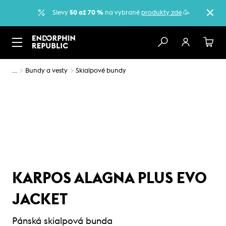
Slevy
50 až 70 %
na vybrané
produkty zde
.🥳
…
Bundy a vesty
Skialpové bundy
KARPOS ALAGNA PLUS EVO
JACKET
Pánská skialpová bunda