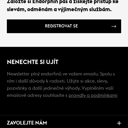
Založte si Endorphin pas a získejte přístup ke
slevám, odměnám a výjimečným službám.
REGISTROVAT SE
NENECHTE SI UJÍT
Newsletter plný endorfinů ve vašem emailu. Spolu s
ním i další důvody k radosti. Užijte si akce, slevy,
pozvánky a další jedinečné výhody. Vyplněním vaší
emailové adresy souhlasíte s
pravidly a podmínkami
ZAVOLEJTE NÁM