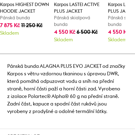
Karpos HIGHEST DOWN
Karpos LASTEI ACTIVE
Karpos LAST
HOODIE JACKET
PLUS JACKET
PLUS JACKE
Pánská bunda
Pánská skialpová
Pánská skia
bunda
bunda
7 875 Kč
11 250 Kč
4 550 Kč
6 500 Kč
4 550 Kč
6
Skladem
Skladem
Skladem
Pánská bunda ALAGNA PLUS EVO JACKET od značky
Karpos s větru-vzdornou tkaninou s úpravou DWR,
která pomáhá odpuzovat vodu a sníh na přední
straně, horní části paží a horní části zad. Vyrobeno
z izolace Polartec® Alpha® 60 g na přední straně.
Zadní část, kapuce a spodní část rukávů jsou
vyrobeny z prodyšné a odolné termální látky.