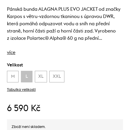
Pánská bunda ALAGNA PLUS EVO JACKET od značky
Karpos s větru-vzdornou tkaninou s úpravou DWR,
která pomáhá odpuzovat vodu a sníh na přední
straně, horní části paží a horní části zad. Vyrobeno
z izolace Polartec® Alpha® 60 g na přední…
více
Velikost
M
L
XL
XXL
Tabulka velikostí
6 590 Kč
Zboží není skladem.