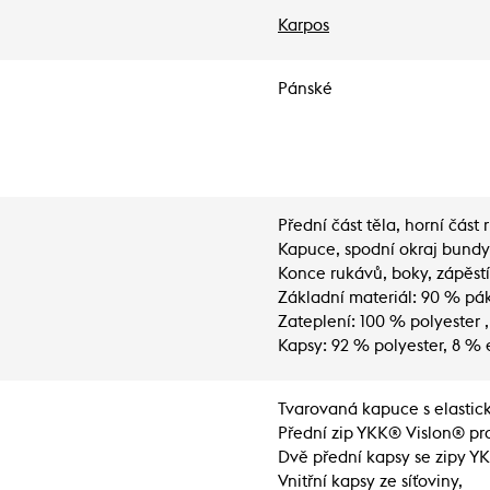
Karpos
Pánské
Přední část těla, horní část
Kapuce, spodní okraj bundy, 
Konce rukávů, boky, zápěstí
Základní materiál: 90 % pák
Zateplení: 100 % polyester ,
Kapsy: 92 % polyester, 8 % 
Tvarovaná kapuce s elasti
Přední zip YKK® Vislon® pro 
Dvě přední kapsy se zipy Y
Vnitřní kapsy ze síťoviny,