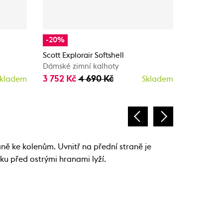
-20%
-35%
Scott Explorair Softshell
Scott Expl
Dámské zimní kalhoty
Dámské z
3 752 Kč
4 690 Kč
3 049 K
kladem
Skladem
ě ke kolenům. Uvnitř na přední straně je
ku před ostrými hranami lyží.