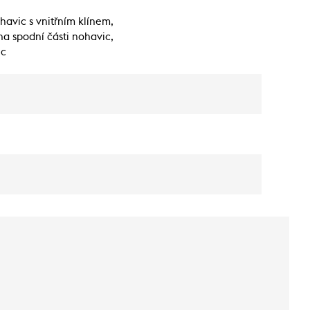
havic s vnitřním klínem,
a spodní části nohavic,
ic