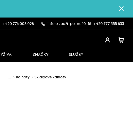
0
+420 776 008 028
info o zboží: po–ne 10–18
+420 777 355 833
VÝŽIVA
ZNAČKY
SLUŽBY
…
Kalhoty
Skialpové kalhoty