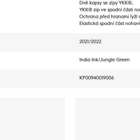
Dvě kapsy se zipy YKK®,
YKK® zip ve spodní části no
Ochrana před hranami lyží n
Elastická spodní část nohav
2021/2022
India Ink/Jungle Green
KP00940019006