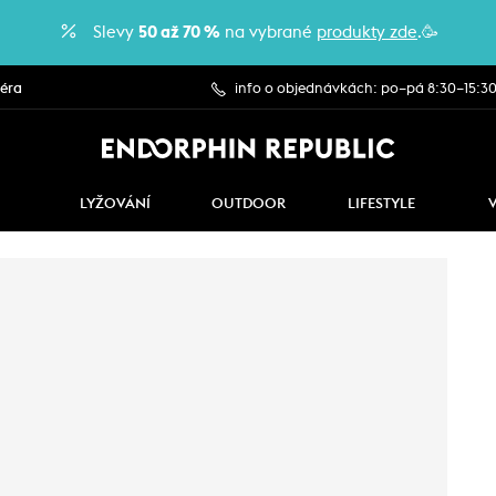
Slevy
50 až 70 %
na vybrané
produkty zde
.🥳
iéra
info o objednávkách: po–pá 8:30–15:3
LYŽOVÁNÍ
OUTDOOR
LIFESTYLE