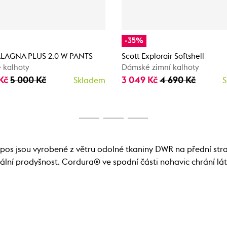
-35%
ALAGNA PLUS 2.0 W PANTS
Scott Explorair Softshell
 kalhoty
Dámské zimní kalhoty
 Kč
5 000 Kč
3 049 Kč
4 690 Kč
Skladem
S
os jsou vyrobené z větru odolné tkaniny DWR na přední stran
lní prodyšnost. Cordura® ve spodní části nohavic chrání lát