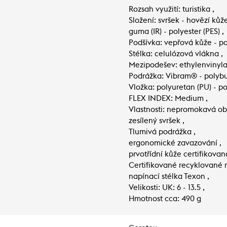
Rozsah využití: turistika ,
Složení: svršek - hovězí kůž
guma (IR) - polyester (PES) ,
Podšívka: vepřová kůže - pol
Stélka: celulózová vlákna ,
Mezipodešev: ethylenvinylac
Podrážka: Vibram® - polybu
Vložka: polyuretan (PU) - pol
FLEX INDEX: Medium ,
Vlastnosti: nepromokavá ob
zesílený svršek ,
Tlumivá podrážka ,
ergonomické zavazování ,
prvotřídní kůže certifikova
Certifikované recyklované m
napínací stélka Texon ,
Velikosti: UK: 6 - 13.5 ,
Hmotnost cca: 490 g