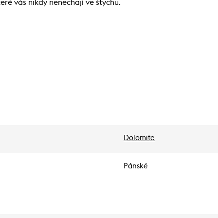
teré vás nikdy nenechají ve štychu.
Dolomite
Pánské