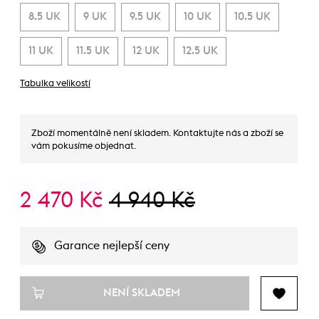
8.5 UK
9 UK
9.5 UK
10 UK
10.5 UK
11 UK
11.5 UK
12 UK
12.5 UK
Tabulka velikostí
Zboží momentálně není skladem. Kontaktujte nás a zboží se
vám pokusíme objednat.
2 470 Kč
4 940 Kč
Garance nejlepší ceny
NENÍ SKLADEM