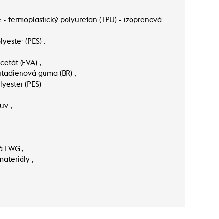
e - termoplastický polyuretan (TPU) - izoprenová
yester (PES) ,
etát (EVA) ,
tadienová guma (BR) ,
yester (PES) ,
uv ,
ná LWG ,
ateriály ,