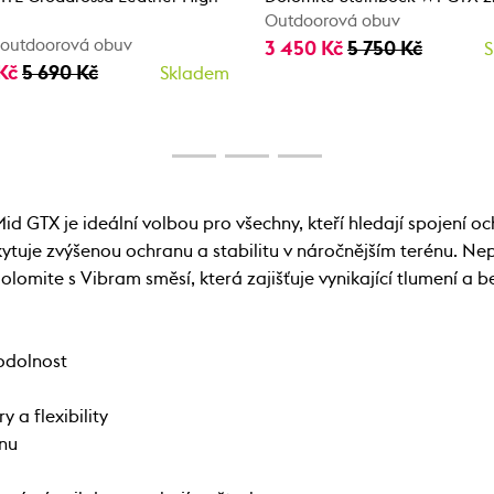
Outdoorová obuv
 outdoorová obuv
3 450 Kč
5 750 Kč
S
 Kč
5 690 Kč
Skladem
id GTX je ideální volbou pro všechny, kteří hledají spojení o
skytuje zvýšenou ochranu a stabilitu v náročnějším terénu
olomite s Vibram směsí, která zajišťuje vynikající tlumení a 
 odolnost
 a flexibility
énu