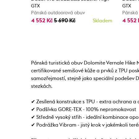
GTX
GTX
Pánská outdoorová obuv
Pánská
4 552 Kč
5 690 Kč
4 552
Skladem
Pánská turistická obuv Dolomite Vernale Hike M
certifikované semišové kůže a prvků z TPU po
samozřejmostí, stejně jako speciální podešev D
stezkách.
✔ Zesílená konstrukce s TPU - extra ochrana a
✔ Podšívka GORE-TEX - 100% nepromokavost
✔ Středně vysoký střih - ideální kombinace opory
✔ Podrážka Vibram - jistý krok v jakémkoli ter