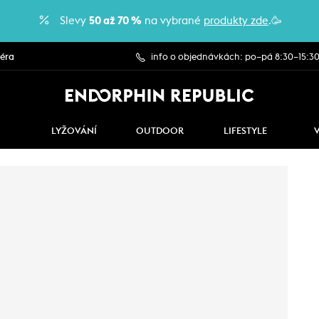
Slevy
50 až 70 %
na vybrané
produkty zde
.🥳
iéra
info o objednávkách: po–pá 8:30–15:3
LYŽOVÁNÍ
OUTDOOR
LIFESTYLE