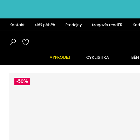
Kontakt
Náš příběh
Prodejny
Magazín readER
Kar
VÝPRODEJ
CYKLISTIKA
BĚH
-50%