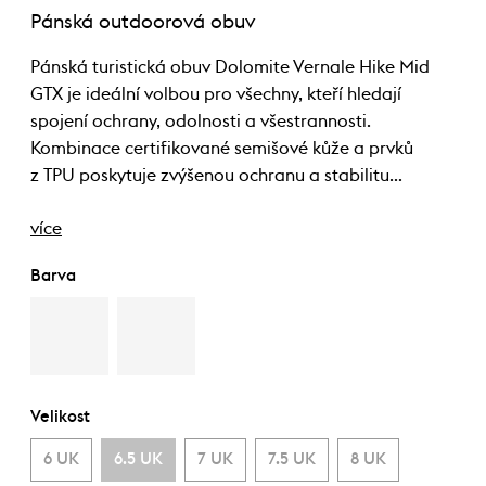
Pánská outdoorová obuv
Pánská turistická obuv Dolomite Vernale Hike Mid
GTX je ideální volbou pro všechny, kteří hledají
spojení ochrany, odolnosti a všestrannosti.
Kombinace certifikované semišové kůže a prvků
z TPU poskytuje zvýšenou ochranu a stabilitu…
více
Barva
Velikost
6 UK
6.5 UK
7 UK
7.5 UK
8 UK