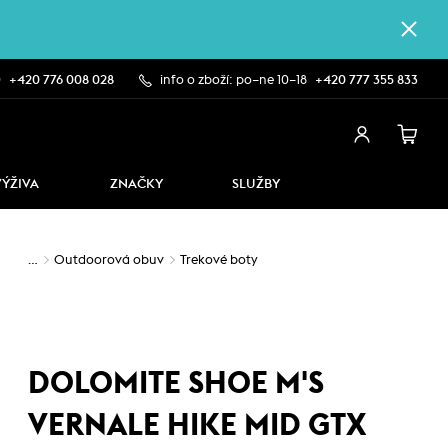
0
+420 776 008 028
info o zboží: po–ne 10–18
+420 777 355 833
VÝŽIVA
ZNAČKY
SLUŽBY
…
Outdoorová obuv
Trekové boty
DOLOMITE SHOE M'S
VERNALE HIKE MID GTX