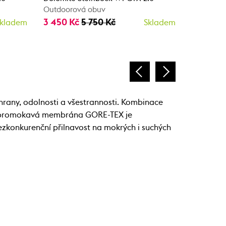
Outdoorová obuv
Outdooro
3 450 Kč
5 750 Kč
3 750 K
kladem
Skladem
chrany, odolnosti a všestrannosti. Kombinace
. Nepromokavá membrána GORE-TEX je
bezkonkurenční přilnavost na mokrých i suchých