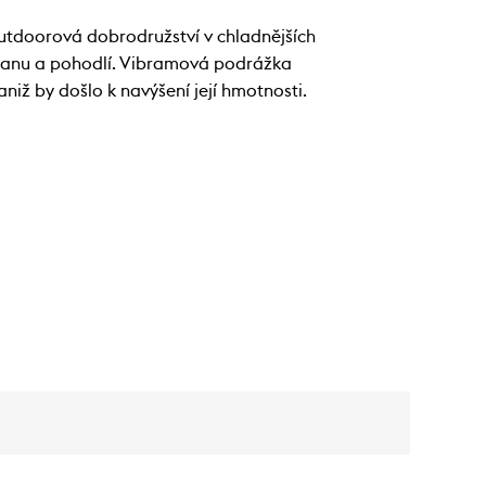
 outdoorová dobrodružství v chladnějších
chranu a pohodlí. Vibramová podrážka
niž by došlo k navýšení její hmotnosti.