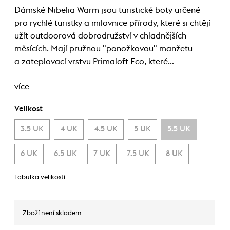
Dámské Nibelia Warm jsou turistické boty určené
pro rychlé turistky a milovnice přírody, které si chtějí
užít outdoorová dobrodružství v chladnějších
měsících. Mají pružnou "ponožkovou" manžetu
a zateplovací vrstvu Primaloft Eco, které…
více
Velikost
3.5 UK
4 UK
4.5 UK
5 UK
5.5 UK
6 UK
6.5 UK
7 UK
7.5 UK
8 UK
Tabulka velikostí
Zboží není skladem.