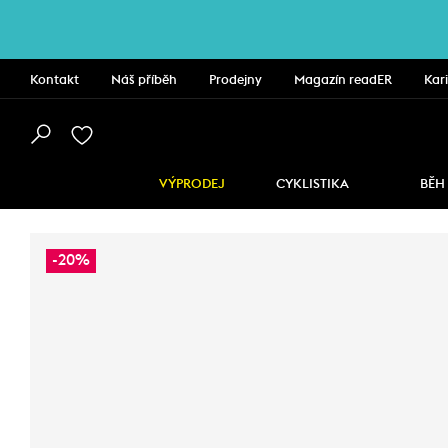
Kontakt
Náš příběh
Prodejny
Magazín readER
Kar
VÝPRODEJ
CYKLISTIKA
BĚH
-20%