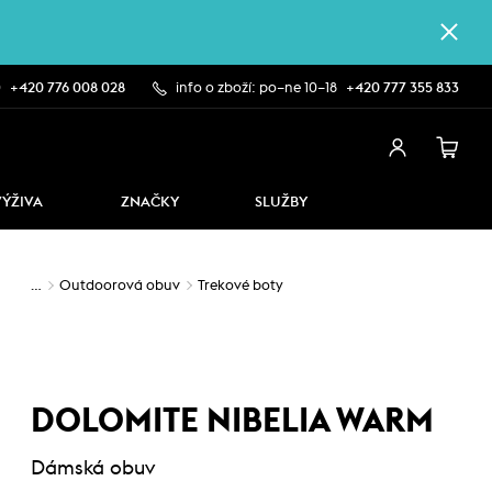
0
+420 776 008 028
info o zboží: po–ne 10–18
+420 777 355 833
VÝŽIVA
ZNAČKY
SLUŽBY
…
Outdoorová obuv
Trekové boty
DOLOMITE NIBELIA WARM
Dámská obuv