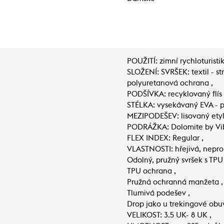
POUŽITÍ: zimní rychloturistik
SLOŽENÍ: SVRŠEK: textil - st
polyuretanová ochrana ,
PODŠÍVKA: recyklovaný flís -
STÉLKA: vysekávaný EVA - p
MEZIPODEŠEV: lisovaný etyl
PODRÁŽKA: Dolomite by Vib
FLEX INDEX: Regular ,
VLASTNOSTI: hřejivá, nepr
Odolný, pružný svršek s TP
TPU ochrana ,
Pružná ochranná manžeta ,
Tlumivá podešev ,
Drop jako u trekingové obuv
VELIKOST: 3.5 UK- 8 UK ,