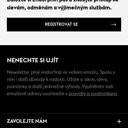
slevám, odměnám a výjimečným službám.
REGISTROVAT SE
NENECHTE SI UJÍT
Newsletter plný endorfinů ve vašem emailu. Spolu s
ním i další důvody k radosti. Užijte si akce, slevy,
pozvánky a další jedinečné výhody. Vyplněním vaší
emailové adresy souhlasíte s
pravidly a podmínkami
ZAVOLEJTE NÁM