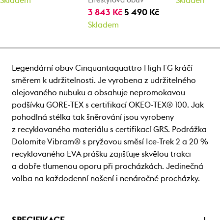
Skladem
Lifestylová obuv
Skladem
3 843 Kč
5 490 Kč
Skladem
Legendární obuv Cinquantaquattro High FG kráčí
směrem k udržitelnosti. Je vyrobena z udržitelného
olejovaného nubuku a obsahuje nepromokavou
podšívku GORE-TEX s certifikací OKEO-TEX® 100. Jak
pohodlná stélka tak šněrování jsou vyrobeny
z recyklovaného materiálu s certifikací GRS. Podrážka
Dolomite Vibram® s pryžovou směsí Ice-Trek 2 a 20 %
recyklovaného EVA prášku zajišťuje skvělou trakci
a dobře tlumenou oporu při procházkách. Jedinečná
volba na každodenní nošení i nenáročné procházky.