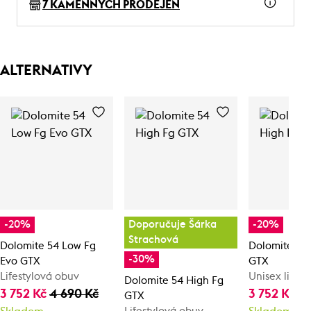
7 KAMENNÝCH PRODEJEN
ALTERNATIVY
-20%
Doporučuje Šárka
-20%
Strachová
Dolomite 54 Low Fg
Dolomite 54
-30%
Evo GTX
GTX
Lifestylová obuv
Unisex lifes
Dolomite 54 High Fg
3 752 Kč
4 690 Kč
3 752 Kč
4 
GTX