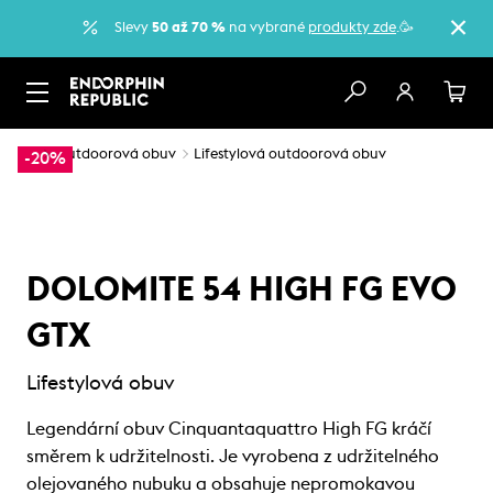
Slevy
50 až 70 %
na vybrané
produkty zde
.🥳
…
Outdoorová obuv
Lifestylová outdoorová obuv
-20%
DOLOMITE 54 HIGH FG EVO
GTX
Lifestylová obuv
Legendární obuv Cinquantaquattro High FG kráčí
směrem k udržitelnosti. Je vyrobena z udržitelného
olejovaného nubuku a obsahuje nepromokavou