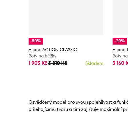
-50%
-20%
Alpina ACTION CLASSIC
Alpina 
Boty na běžky
Boty na
1 905 Kč
3 810 Kč
3 160 
Skladem
Osvědčený model pro svou spolehlivost a funkč
přiléhajícímu tvaru a tím zajiš´tuje maximální př