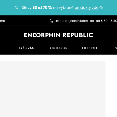
Slevy
50 až 70 %
na vybrané
produkty zde
.🥳
iéra
info o objednávkách: po–pá 8:30–15:3
LYŽOVÁNÍ
OUTDOOR
LIFESTYLE