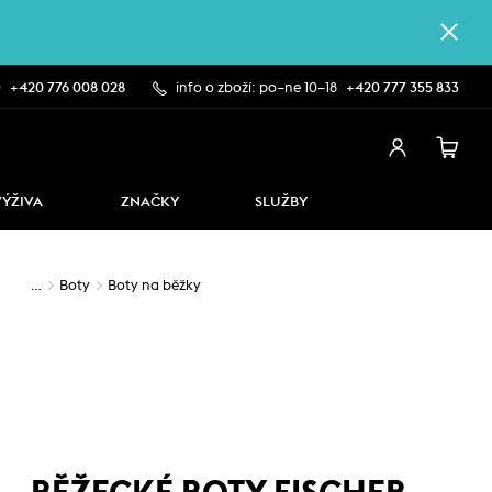
0
+420 776 008 028
info o zboží: po–ne 10–18
+420 777 355 833
VÝŽIVA
ZNAČKY
SLUŽBY
…
Boty
Boty na běžky