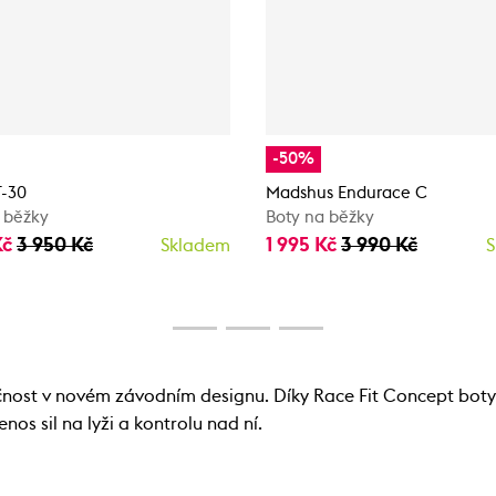
-50%
T-30
Madshus Endurace C
 běžky
Boty na běžky
Kč
3 950 Kč
1 995 Kč
3 990 Kč
Skladem
S
nost v novém závodním designu. Díky Race Fit Concept boty 
enos sil na lyži a kontrolu nad ní.