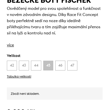
BĚŽECKÉ BOTY FISCHER
Osvědčený model pro svou spolehlivost a funkčnost
v novém závodním designu. Díky Race Fit Concept
boty perfektně sedí na noze díky ideálně
přiléhajícímu tvaru a tím zajiš´tuje maximální přenos
sil na lyži a kontrolu nad ní.
více
Velikost
42
43
44
45
46
47
Tabulka velikostí
Zboží není skladem.