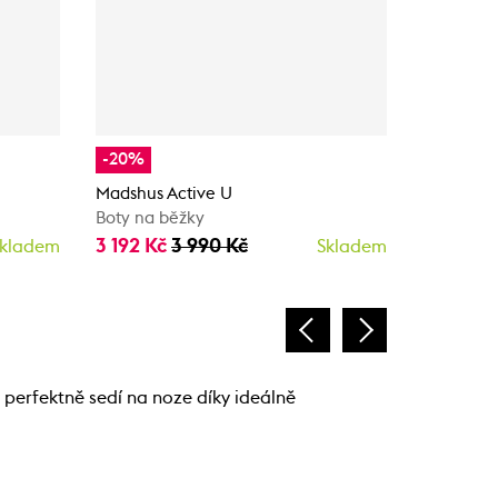
-20%
-20%
Madshus Active U
Madshus 
Boty na běžky
Boty na b
3 192 Kč
3 990 Kč
3 352 K
kladem
Skladem
perfektně sedí na noze díky ideálně