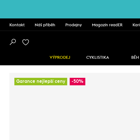
Kontakt
Náš příběh
Prodejny
Magazín readER
Kar
VÝPRODEJ
CYKLISTIKA
BĚH
Garance nejlepší ceny
-50%