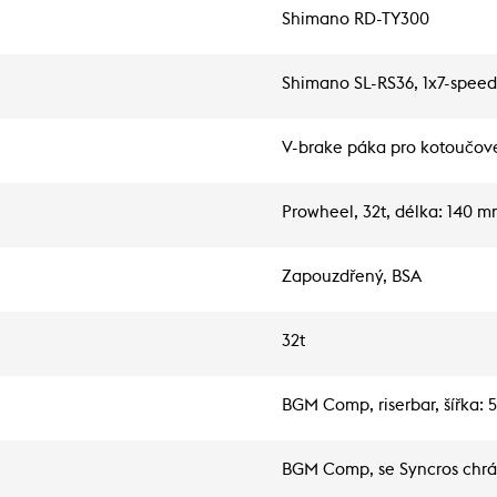
Shimano RD-TY300
Shimano SL-RS36, 1x7-speed,
V-brake páka pro kotoučové 
Prowheel, 32t, délka: 140 
Zapouzdřený, BSA
32t
BGM Comp, riserbar, šířka:
BGM Comp, se Syncros chr