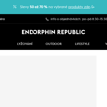
Slevy
50 až 70 %
na vybrané
produkty zde
.🥳
iéra
info o objednávkách: po–pá 8:30–15:3
LYŽOVÁNÍ
OUTDOOR
LIFESTYLE