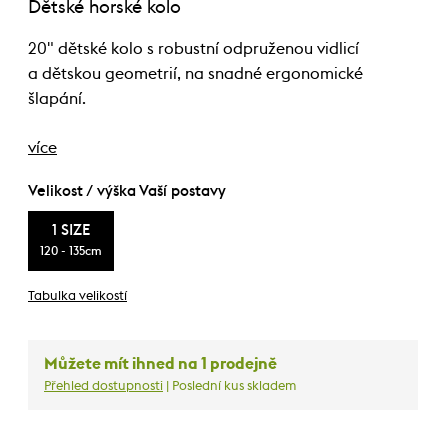
Dětské horské kolo
20" dětské kolo s robustní odpruženou vidlicí
a dětskou geometrií, na snadné ergonomické
šlapání.
více
Velikost / výška Vaší postavy
1 SIZE
120 - 135cm
Tabulka velikostí
Můžete mít ihned na 1 prodejně
Přehled dostupnosti
| Poslední kus skladem