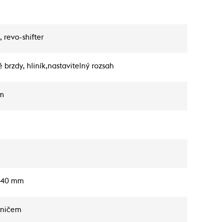
 revo-shifter
brzdy, hliník,nastavitelný rozsah
mm
 540 mm
áničem