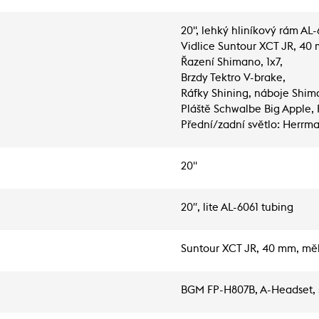
20", lehký hliníkový rám AL-
Vidlice Suntour XCT JR, 40
Řazení Shimano, 1x7,
Brzdy Tektro V-brake,
Ráfky Shining, náboje Shi
Pláště Schwalbe Big Apple, 
Přední/zadní světlo: Herrm
20"
20′′, lite AL-6061 tubing
Suntour XCT JR, 40 mm, měk
BGM FP-H807B, A-Headset, se