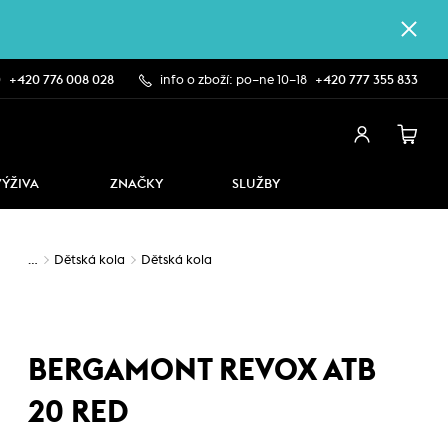
0
+420 776 008 028
info o zboží: po–ne 10–18
+420 777 355 833
VÝŽIVA
ZNAČKY
SLUŽBY
…
Dětská kola
Dětská kola
BERGAMONT REVOX ATB
20 RED