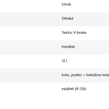
hliník
Dětské
Tektro V-brake
hardtail
12.1
kolo, jezdec + batožina max
MARWI SP-700