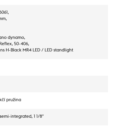
6061,
 mm,
mano dynamo,
Reflex, 50-406,
ans H-Black MR4 LED / LED standlight
čí pružina
mi-integrated, 1 1/8′′