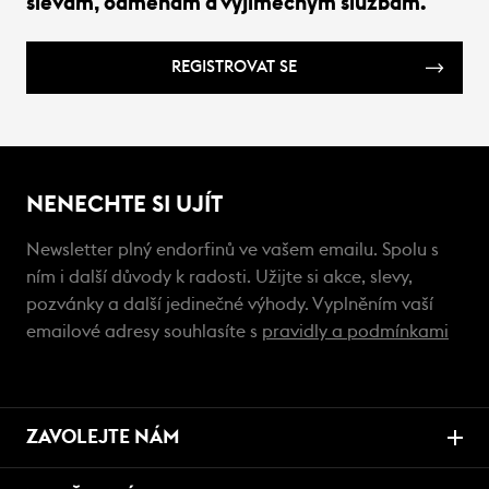
slevám, odměnám a výjimečným službám.
REGISTROVAT SE
NENECHTE SI UJÍT
Newsletter plný endorfinů ve vašem emailu. Spolu s
ním i další důvody k radosti. Užijte si akce, slevy,
pozvánky a další jedinečné výhody. Vyplněním vaší
emailové adresy souhlasíte s
pravidly a podmínkami
ZAVOLEJTE NÁM