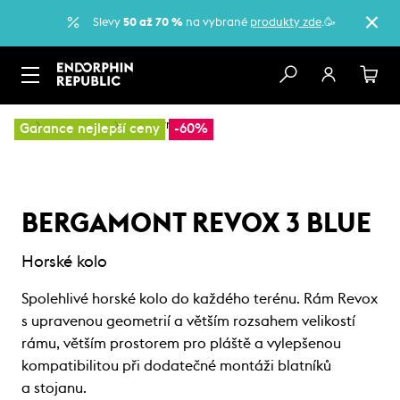
Slevy
50 až 70 %
na vybrané
produkty zde
.🥳
…
Horská kola
Sportovní kola
Garance nejlepší ceny
-60%
BERGAMONT REVOX 3 BLUE
Horské kolo
Spolehlivé horské kolo do každého terénu. Rám Revox
s upravenou geometrií a větším rozsahem velikostí
rámu, větším prostorem pro pláště a vylepšenou
kompatibilitou při dodatečné montáži blatníků
a stojanu.