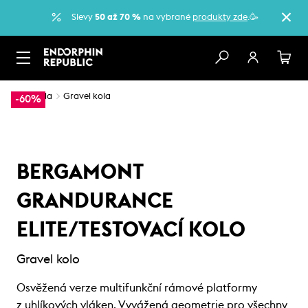
Slevy
50 až 70 %
na vybrané
produkty zde
.🥳
…
Kola
Gravel kola
-60%
BERGAMONT
GRANDURANCE
ELITE/TESTOVACÍ KOLO
Gravel kolo
Osvěžená verze multifunkční rámové platformy
z uhlíkových vláken. Vyvážená geometrie pro všechny