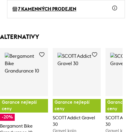
7 KAMENNÝCH PRODEJEN
ALTERNATIVY
Garance nejlepší
Garance nejlepší
Garance nej
ceny
ceny
ceny
-20%
SCOTT Addict Gravel
SCOTT Addic
30
30
Bergamont Bike
Gravel kolo
Gravel kolo