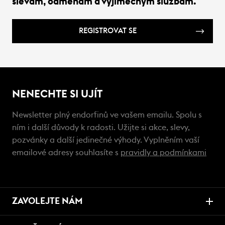
slevám, odměnám a výjimečným službám.
REGISTROVAT SE
NENECHTE SI UJÍT
Newsletter plný endorfinů ve vašem emailu. Spolu s
ním i další důvody k radosti. Užijte si akce, slevy,
pozvánky a další jedinečné výhody. Vyplněním vaší
emailové adresy souhlasíte s
pravidly a podmínkami
ZAVOLEJTE NÁM