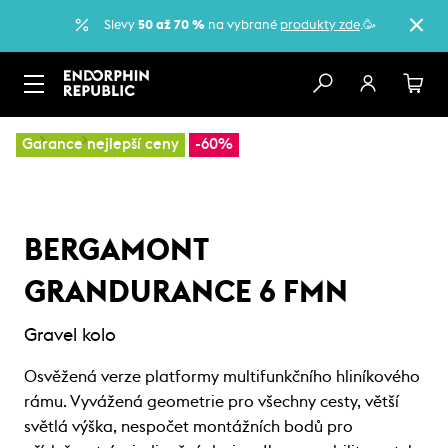
Slevy
50 až 70 %
na vybrané
produkty zde
.🥳
…
Kola
Gravel kola
Garance nejlepší ceny
-60%
BERGAMONT
GRANDURANCE 6 FMN
Gravel kolo
Osvěžená verze platformy multifunkčního hliníkového
rámu. Vyvážená geometrie pro všechny cesty, větší
světlá výška, nespočet montážních bodů pro