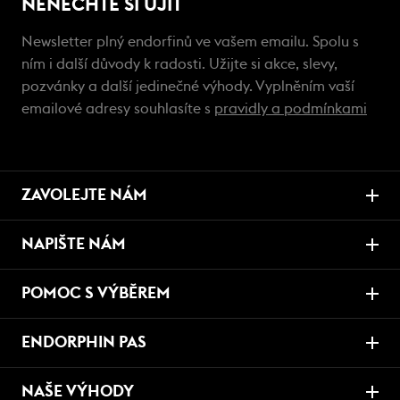
NENECHTE SI UJÍT
Newsletter plný endorfinů ve vašem emailu. Spolu s
ním i další důvody k radosti. Užijte si akce, slevy,
pozvánky a další jedinečné výhody. Vyplněním vaší
emailové adresy souhlasíte s
pravidly a podmínkami
ZAVOLEJTE NÁM
NAPIŠTE NÁM
POMOC S VÝBĚREM
ENDORPHIN PAS
NAŠE VÝHODY