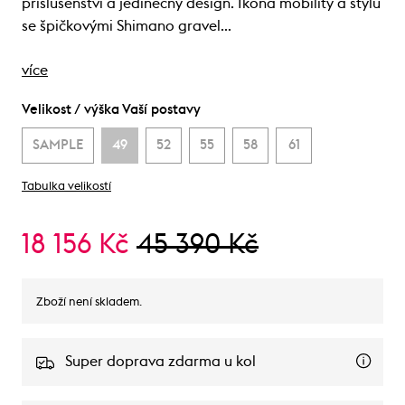
příslušenství a jedinečný design. Ikona mobility a stylu
se špičkovými Shimano gravel…
více
Velikost / výška Vaší postavy
SAMPLE
49
52
55
58
61
Tabulka velikostí
18 156 Kč
45 390 Kč
Zboží není skladem.
Super doprava zdarma u kol