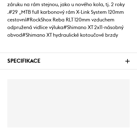
záruku na rám stejnou, jako u nového kola, tj. 2 roky
.#29 „MTB full karbonový rám X-Link System 120mm
cestovní#RockShox Reba RLT 120mm vzduchem
odpružená vidlice výluka#Shimano XT 2x11-násobný
obvod#Shimano XT hydraulické kotoučové brzdy
SPECIFIKACE