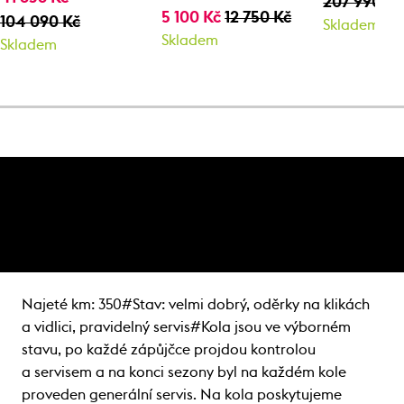
207 990 Kč
5 100 Kč
12 750 Kč
104 090 Kč
Skladem
Skladem
Skladem
Najeté km: 350#Stav: velmi dobrý, oděrky na klikách
a vidlici, pravidelný servis#Kola jsou ve výborném
stavu, po každé zápůjčce projdou kontrolou
a servisem a na konci sezony byl na každém kole
proveden generální servis. Na kola poskytujeme