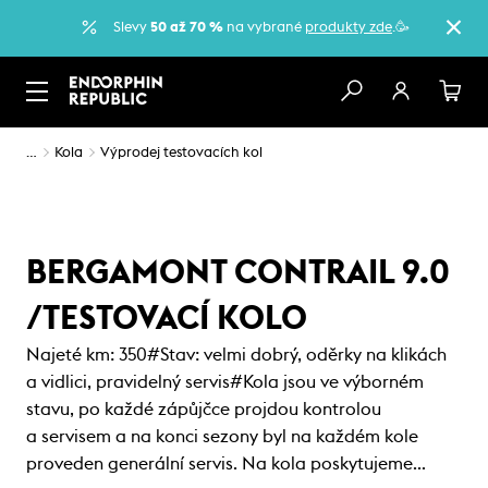
Slevy
50 až 70 %
na vybrané
produkty zde
.🥳
…
Kola
Výprodej testovacích kol
BERGAMONT CONTRAIL 9.0
/TESTOVACÍ KOLO
Najeté km: 350#Stav: velmi dobrý, oděrky na klikách
a vidlici, pravidelný servis#Kola jsou ve výborném
stavu, po každé zápůjčce projdou kontrolou
a servisem a na konci sezony byl na každém kole
proveden generální servis. Na kola poskytujeme…