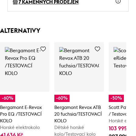
7 KAMENNÝCH PRODEJEN
ALTERNATIVY
-60%
-60%
-50%
Bergamont E-Revox
Bergamont Revox ATB
Scott Patron
Pro EQ /TESTOVACÍ
20 fuchsia/TESTOVACÍ
/ Testovací k
KOLO
KOLO
Horské elekt
Horské elektrokolo
Dětské horské
103 995 Kč
kolo/Testovací kolo
41 636 Kč