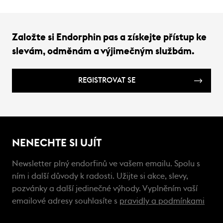
Založte si Endorphin pas a získejte přístup ke
slevám, odměnám a výjimečným službám.
REGISTROVAT SE
NENECHTE SI UJÍT
Newsletter plný endorfinů ve vašem emailu. Spolu s
ním i další důvody k radosti. Užijte si akce, slevy,
pozvánky a další jedinečné výhody. Vyplněním vaší
emailové adresy souhlasíte s
pravidly a podmínkami