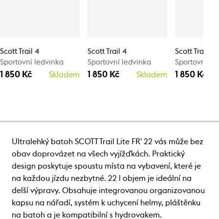
Scott Trail 4
Scott Trail 4
Scott Trail 4
Sportovní ledvinka
Sportovní ledvinka
Sportovní le
1 850 Kč
1 850 Kč
1 850 Kč
Skladem
Skladem
Ultralehký batoh SCOTT Trail Lite FR' 22 vás může bez
obav doprovázet na všech vyjížďkách. Praktický
design poskytuje spoustu místa na vybavení, které je
na každou jízdu nezbytné. 22 l objem je ideální na
delší výpravy. Obsahuje integrovanou organizovanou
kapsu na nářadí, systém k uchycení helmy, pláštěnku
na batoh a je kompatibilní s hydrovakem.