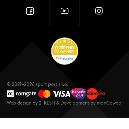
© 2021–2026 sport port s.r.o.
Web design by
2FRESH
& Development by
manGoweb