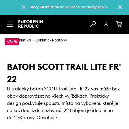
Slevy
50 až 70 %
na vybrané
produkty zde
.🥳
…
Cyklistika
Cyklistické batohy
-70%
BATOH SCOTT TRAIL LITE FR'
22
Ultralehký batoh SCOTT Trail Lite FR' 22 vás může bez
obav doprovázet na všech vyjížďkách. Praktický
design poskytuje spoustu místa na vybavení, které je
na každou jízdu nezbytné. 22 l objem je ideální na
delší výpravy. Obsahuje…